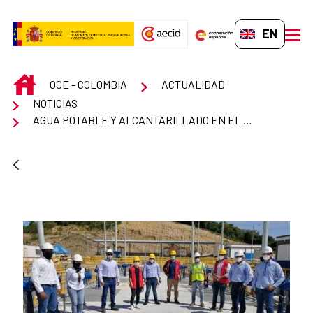
Skip to Main Content
EN-GB
men
INICIO
OCE - COLOMBIA
ACTUALIDAD
NOTICIAS
AGUA POTABLE Y ALCANTARILLADO EN EL BARRIO DE VILLA HERMOSA EN CARTAGENA