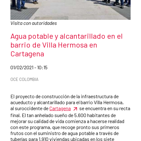
Caption:
Visita con autoridades
News title
Agua potable y alcantarillado en el
barrio de Villa Hermosa en
Cartagena
Date of publication of the news item
01/02/2021 - 10:15
News categories
OCE COLOMBIA
Summary of the news
El proyecto de construcción de la infraestructura de
acueducto y alcantarillado para el barrio Villa Hermosa,
al suroccidente de
Cartagena
se encuentra en su recta
final. El tan anhelado sueño de 5.600 habitantes de
mejorar su calidad de vida comienza a hacerse realidad
con este programa, que recoge pronto sus primeros
frutos con el suministro de agua potable a través de
tuberías para 1.910 viviendas ubicadas en los siete