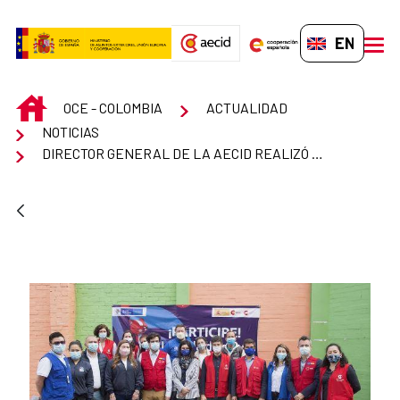
Skip to Main Content
EN-GB
men
INICIO
OCE - COLOMBIA
ACTUALIDAD
NOTICIAS
DIRECTOR GENERAL DE LA AECID REALIZÓ VISITA OFICIAL A COLOMBIA