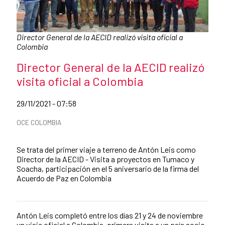
Caption:
Director General de la AECID realizó visita oficial a
Colombia
News title
Director General de la AECID realizó
visita oficial a Colombia
Date of publication of the news item
29/11/2021 - 07:58
News categories
OCE COLOMBIA
Summary of the news
Se trata del primer viaje a terreno de Antón Leis como
Director de la AECID - Visita a proyectos en Tumaco y
Soacha, participación en el 5 aniversario de la firma del
Acuerdo de Paz en Colombia
Antón Leis completó entre los días 21 y 24 de noviembre
News content
un viaje oficial a Colombia, primera visita a un país socio