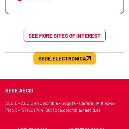
SEE MORE SITES OF INTEREST
SEDE.ELECTRONICA
SEDE AECID
AECID - AECID en Colombia - Bogotá - Carrera 11A # 93-67
Piso 3 - (57) 601 744 1001 | oce.colombia@aecid.es