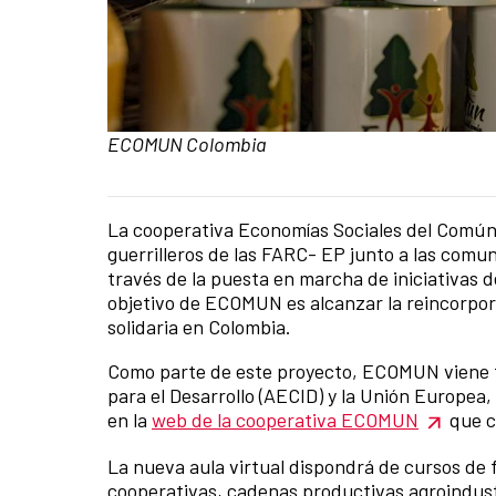
Caption:
ECOMUN Colombia
La cooperativa Economías Sociales del Común 
News content
guerrilleros de las FARC- EP junto a las comun
través de la puesta en marcha de iniciativas d
objetivo de ECOMUN es alcanzar la reincorporac
solidaria en Colombia.
Como parte de este proyecto, ECOMUN viene t
para el Desarrollo (AECID) y la Unión Europea,
en la
web de la cooperativa ECOMUN
que c
La nueva aula virtual dispondrá de cursos de 
cooperativas, cadenas productivas agroindust