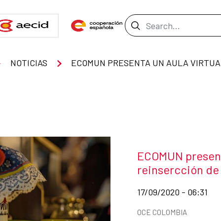
Search Bar
NOTICIAS
ECOM
News title
ECOMUN presenta 
reinsercción de
Date of publication of
17/09/2020 - 06:31
News categories
OCE COLOMBIA