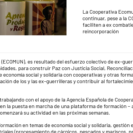
Summary of the news
La Cooperativa Ecomun
continuar, pese a la C
faciliten a ex combat
reincorporación
(ECOMUN), es resultado del esfuerzo colectivo de ex-guerri
idades, para construir Paz con Justicia Social, Reconciliaci
e economía social y solidaria con cooperativas y otras forma
ión de los y las ex-guerrilleras y contribuir al fortalecimi
rabajando con el apoyo de la Agencia Española de Coopera
 en la puesta en marcha de una plataforma de formación – au
omenzará su actividad en las próximas semanas.
formación en temas de economía social y solidaria, gestión
riales (procesamiento de cárnicos, pescados y mariscos, 