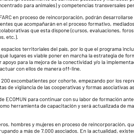
ncentrado para animales) y competencias transversales pert
s FARC en proceso de reincorporación, podrán desarrollars
ocentes que acompañarán en el proceso formativo, mediados
olaborativas que esta dispone (cursos, evaluaciones, foros,
, etc.).
 espacios territoriales del país, por lo que el programa inc
ué lugares es viable poner en marcha la estrategia de form
r apoyo para la mejora de la conectividad y/o la implementa
actuar con ellos de manera off-line.
 de 200 excombatientes por cohorte, empezando por los repr
as de vigilancia de las cooperativas y formas asociativas
n de ECOMUN para continuar con su labor de formación ante
como herramienta de capacitación y será actualizada de m
ros, hombres y mujeres en proceso de reincorporación, que
rupando a más de 7.000 asociados. En la actualidad, exist