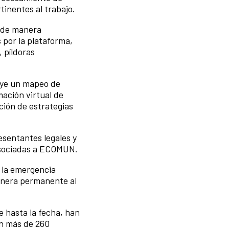
inentes al trabajo.
e de manera
 por la plataforma,
 píldoras
luye un mapeo de
ación virtual de
ción de estrategias
esentantes legales y
 asociadas a ECOMUN.
 la emergencia
anera permanente al
 hasta la fecha, han
en más de 260