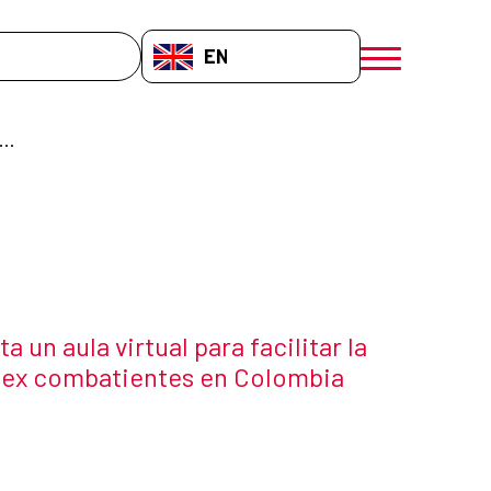
EN-GB
menú móvil a
UN PRESENTA UN AULA VIRTUAL PARA FACILITAR LA REINSERCCIÓN DE EX COMBATIENTES EN COLOMBIA
un aula virtual para facilitar la
 ex combatientes en Colombia
 the news item