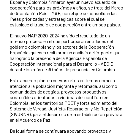
España y Colombia firmaron ayer un nuevo acuerdo de
News content
cooperación para los próximos 4 años, se trata del Marco
de Asociación País – MAP, con el que se consolidan las
líneas priorizadas y estratégicas sobre el cual se
establece el trabajo de cooperación entre ambos países.
El nuevo MAP 2020-2024 ha sido el resultado de un
intenso proceso en el que participaron entidades del
gobierno colombiano y los actores de la Cooperación
Española, quienes realizaron un análisis del impacto que
ha logrado la presencia de la Agencia Española de
Cooperación Internacional para el Desarrollo - AECID,
durante los más de 30 años de presencia en Colombia.
Este acuerdo plantea nuevos retos en temas como la
atención a la población migrante y retornada, así como
comunidades de acogida, proyectos productivos
sostenibles orientados a víctimas del conflicto en
Colombia, en los territorios PDET y fortalecimiento del
Sistema de Verdad, Justicia, Reparación y No Repetición
(SIVJRNR), para el desarrollo de la estabilización prevista
en el Acuerdo de Paz.
De igual forma se continuará apoyando proyectos y