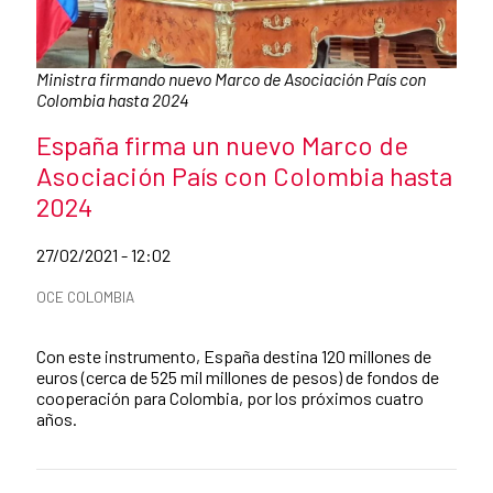
Caption:
Ministra firmando nuevo Marco de Asociación País con
Colombia hasta 2024
News title
España firma un nuevo Marco de
Asociación País con Colombia hasta
2024
Date of publication of the news item
27/02/2021 - 12:02
News categories
OCE COLOMBIA
Summary of the news
Con este instrumento, España destina 120 millones de
euros (cerca de 525 mil millones de pesos) de fondos de
cooperación para Colombia, por los próximos cuatro
años.