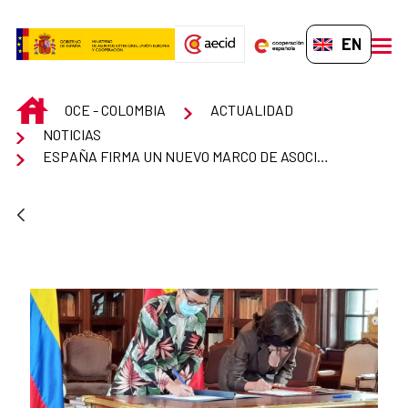
Skip to Main Content
EN-GB
men
INICIO
OCE - COLOMBIA
ACTUALIDAD
NOTICIAS
ESPAÑA FIRMA UN NUEVO MARCO DE ASOCIACIÓN PAÍS CON COLOMBIA HASTA 2024