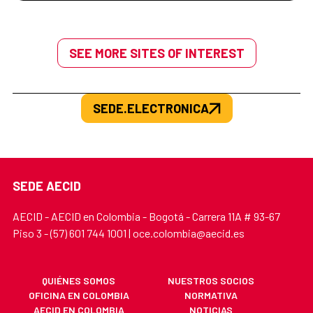
SEE MORE SITES OF INTEREST
SEDE.ELECTRONICA
SEDE AECID
AECID - AECID en Colombia - Bogotá - Carrera 11A # 93-67
Piso 3 - (57) 601 744 1001 | oce.colombia@aecid.es
QUIÉNES SOMOS
NUESTROS SOCIOS
OFICINA EN COLOMBIA
NORMATIVA
AECID EN COLOMBIA
NOTICIAS