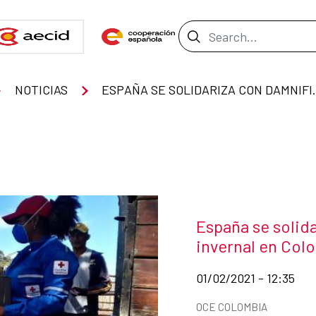
Search Bar
NOTICIAS
ESPAÑA SE SOLIDARIZA 
News title
España se solida
invernal en Col
Date of publication of
01/02/2021 - 12:35
News categories
OCE COLOMBIA