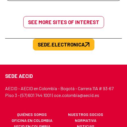
SEE MORE SITES OF INTEREST
SEDE.ELECTRONICA
SEDE AECID
AECID - AECID en Colombia - Bogotá - Carrera 11A # 93-67
Piso 3 - (57) 601 744 1001 | oce.colombia@aecid.es
QUIÉNES SOMOS
NUESTROS SOCIOS
OFICINA EN COLOMBIA
NORMATIVA
AECID EN COLOMBIA
NOTICIAS