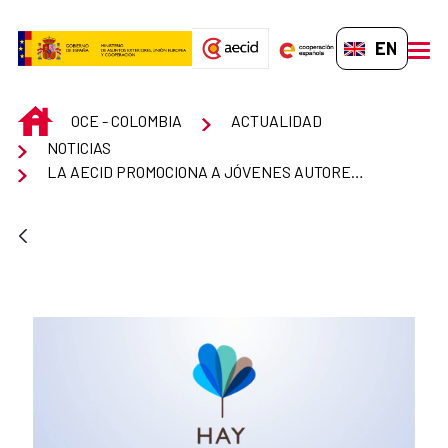
Skip to Main Content
EN-GB
men
INICIO
OCE - COLOMBIA
ACTUALIDAD
NOTICIAS
LA AECID PROMOCIONA A JÓVENES AUTORES ESPAÑOLES EN EL HAY FESTIVAL DE CARTAGENA