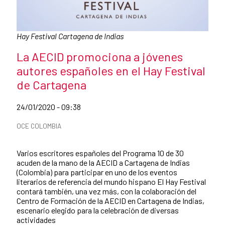
Caption:
Hay Festival Cartagena de Indias
News title
La AECID promociona a jóvenes
autores españoles en el Hay Festival
de Cartagena
Date of publication of the news item
24/01/2020 - 09:38
News categories
OCE COLOMBIA
Summary of the news
Varios escritores españoles del Programa 10 de 30
acuden de la mano de la AECID a Cartagena de Indias
(Colombia) para participar en uno de los eventos
literarios de referencia del mundo hispano El Hay Festival
contará también, una vez más, con la colaboración del
Centro de Formación de la AECID en Cartagena de Indias,
escenario elegido para la celebración de diversas
actividades