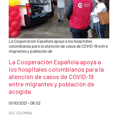
Caption:
La Cooperación Española apoya a los hospitales
colombianos para la atención de casos de COVID-19 entre
migrantes y población de
News title
La Cooperación Española apoya a
los hospitales colombianos para la
atención de casos de COVID-19
entre migrantes y población de
acogida
Date of publication of the news item
01/10/2021 - 06:52
News categories
OCE COLOMBIA