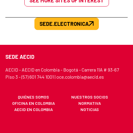
SEE MORE SITES OF INTEREST
SEDE.ELECTRONICA
SEDE AECID
AECID - AECID en Colombia - Bogotá - Carrera 11A # 93-67
Piso 3 - (57) 601 744 1001 | oce.colombia@aecid.es
QUIÉNES SOMOS
NUESTROS SOCIOS
OFICINA EN COLOMBIA
NORMATIVA
AECID EN COLOMBIA
NOTICIAS