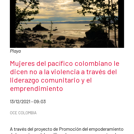
Caption:
Playa
News title
Mujeres del pacífico colombiano le
dicen no a la violencia a través del
liderazgo comunitario y el
emprendimiento
Date of publication of the news item
13/12/2021 - 09:03
News categories
OCE COLOMBIA
Summary of the news
A través del proyecto de Promoción del empoderamiento