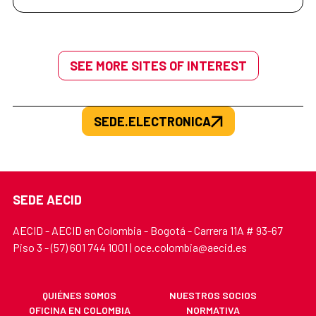
SEE MORE SITES OF INTEREST
SEDE.ELECTRONICA
SEDE AECID
AECID - AECID en Colombia - Bogotá - Carrera 11A # 93-67
Piso 3 - (57) 601 744 1001 | oce.colombia@aecid.es
QUIÉNES SOMOS
NUESTROS SOCIOS
OFICINA EN COLOMBIA
NORMATIVA