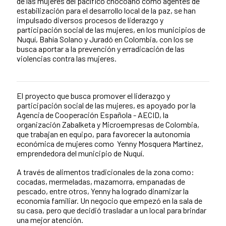
de las mujeres del pacífico chocoano como agentes de
estabilización para el desarrollo local de la paz, se han
impulsado diversos procesos de liderazgo y
participación social de las mujeres, en los municipios de
Nuquí, Bahía Solano y Juradó en Colombia, con los se
busca aportar a la prevención y erradicación de las
violencias contra las mujeres.
El proyecto que busca promover el liderazgo y
News content
participación social de las mujeres, es apoyado por la
Agencia de Cooperación Española - AECID, la
organización Zabalketa y Microempresas de Colombia,
que trabajan en equipo, para favorecer la autonomía
económica de mujeres como Yenny Mosquera Martínez,
emprendedora del municipio de Nuquí.
A través de alimentos tradicionales de la zona como:
cocadas, mermeladas, mazamorra, empanadas de
pescado, entre otros, Yenny ha logrado dinamizar la
economía familiar. Un negocio que empezó en la sala de
su casa, pero que decidió trasladar a un local para brindar
una mejor atención.