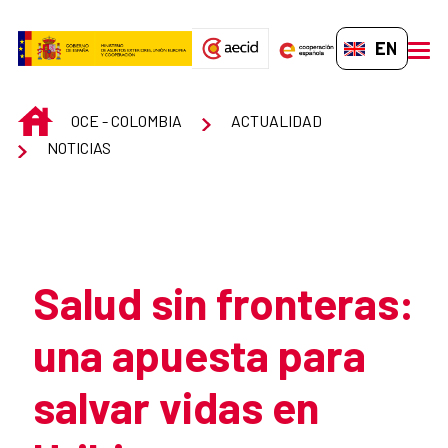
Skip to Main Content
EN-GB
men
INICIO
OCE - COLOMBIA
ACTUALIDAD
NOTICIAS
Atrás
Salud sin fronteras:
una apuesta para
salvar vidas en