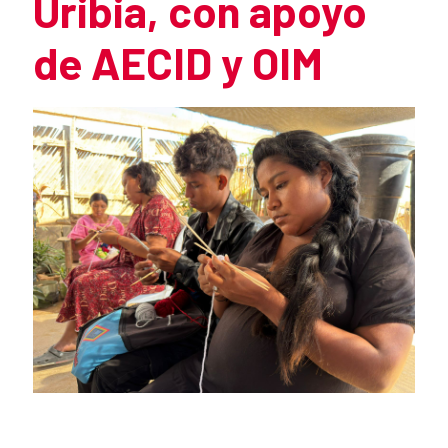
Uribia, con apoyo
de AECID y OIM
Summary of the news
News content