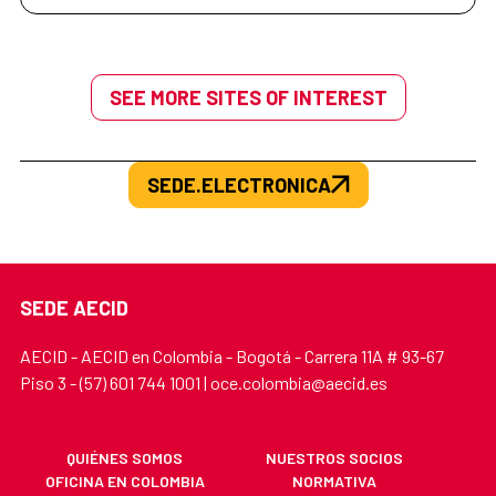
SEE MORE SITES OF INTEREST
SEDE.ELECTRONICA
SEDE AECID
AECID - AECID en Colombia - Bogotá - Carrera 11A # 93-67
Piso 3 - (57) 601 744 1001 | oce.colombia@aecid.es
QUIÉNES SOMOS
NUESTROS SOCIOS
OFICINA EN COLOMBIA
NORMATIVA