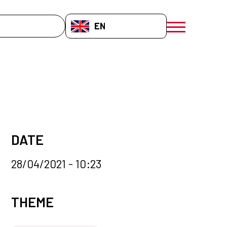
EN-GB
menú móvil a
DATE
28/04/2021 - 10:23
News categories
THEME