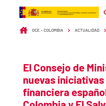
Skip to Main Content
INICIO
OCE - COLOMBIA
ACTUALIDAD
Atrás
El Consejo de Min
nuevas iniciativa
financiera españo
Colombia y El Sal