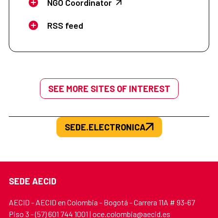
NGO Coordinator
RSS feed
SEE MORE SITES OF INTEREST
SEDE.ELECTRONICA
SEDE AECID
AECID - AECID en Colombia - Bogotá - Carrera 11A # 93-67
Piso 3 - (57) 601 744 1001 | oce.colombia@aecid.es