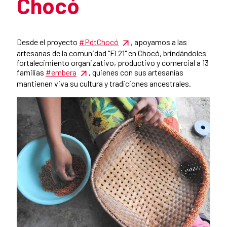
Chocó
Summary of the news
Desde el proyecto
#PdtChocó
, apoyamos a las
artesanas de la comunidad "El 21" en Chocó, brindándoles
fortalecimiento organizativo, productivo y comercial a 13
familias
#embera
, quienes con sus artesanías
mantienen viva su cultura y tradiciones ancestrales.
New