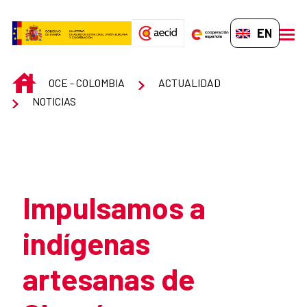
Skip to Main Content
EN-GB
men
INICIO
OCE - COLOMBIA
ACTUALIDAD
NOTICIAS
Atrás
Impulsamos a
indígenas
artesanas de