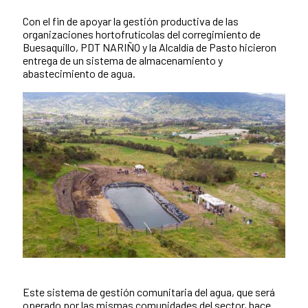
Summary of the news
Con el fin de apoyar la gestión productiva de las
organizaciones hortofrutícolas del corregimiento de
Buesaquillo, PDT NARIÑO y la Alcaldía de Pasto hicieron
entrega de un sistema de almacenamiento y
abastecimiento de agua.
Este sistema de gestión comunitaria del agua, que será
News content
operado por las mismas comunidades del sector, hace