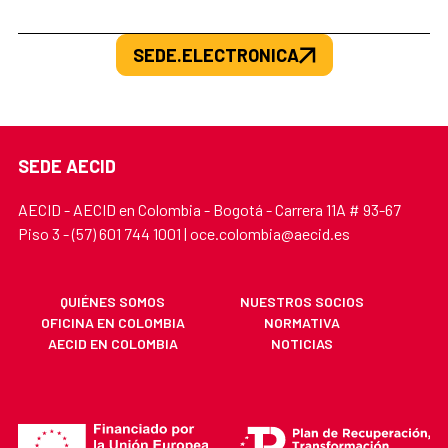
SEDE.ELECTRONICA
SEDE AECID
AECID - AECID en Colombia - Bogotá - Carrera 11A # 93-67
Piso 3 - (57) 601 744 1001 | oce.colombia@aecid.es
QUIÉNES SOMOS
NUESTROS SOCIOS
OFICINA EN COLOMBIA
NORMATIVA
AECID EN COLOMBIA
NOTICIAS