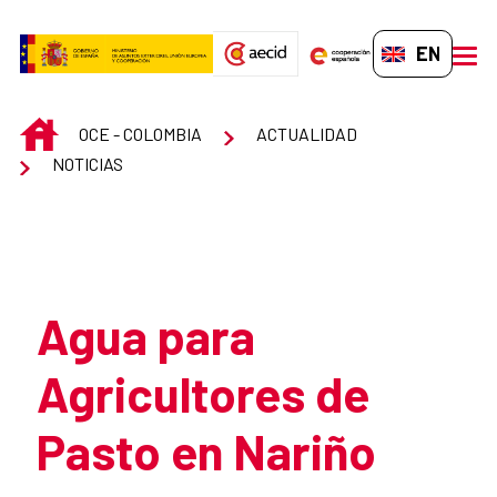
Skip to Main Content
EN-GB
men
INICIO
OCE - COLOMBIA
ACTUALIDAD
NOTICIAS
Atrás
Agua para
Agricultores de
Pasto en Nariño