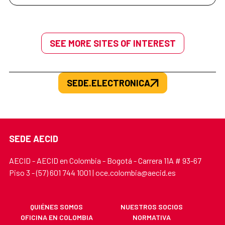
SEE MORE SITES OF INTEREST
SEDE.ELECTRONICA
SEDE AECID
AECID - AECID en Colombia - Bogotá - Carrera 11A # 93-67
Piso 3 - (57) 601 744 1001 | oce.colombia@aecid.es
QUIÉNES SOMOS
NUESTROS SOCIOS
OFICINA EN COLOMBIA
NORMATIVA