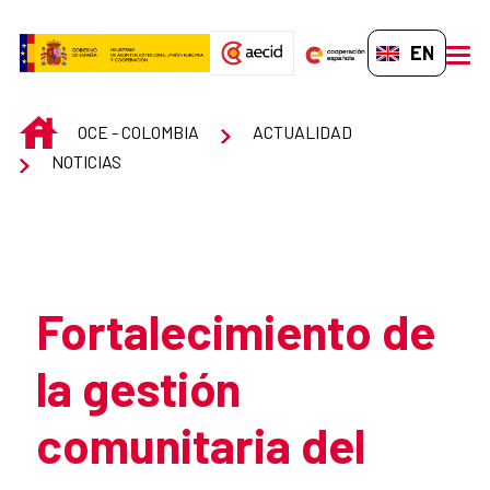
Skip to Main Content
EN-GB
men
INICIO
OCE - COLOMBIA
ACTUALIDAD
NOTICIAS
Atrás
Fortalecimiento de
la gestión
comunitaria del