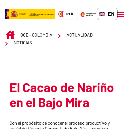
Skip to Main Content
EN-GB
men
INICIO
OCE - COLOMBIA
ACTUALIDAD
NOTICIAS
Atrás
El Cacao de Nariño
en el Bajo Mira
Summary of the news
Con el propósito de conocer el proceso productivo y
social del Consejo Comunitario Bajo Mira y Frontera