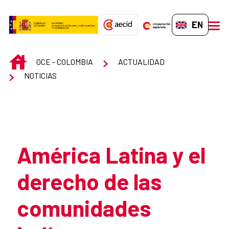
Skip to Main Content
EN-GB
men
INICIO
OCE - COLOMBIA
ACTUALIDAD
NOTICIAS
Atrás
América Latina y el
derecho de las
comunidades