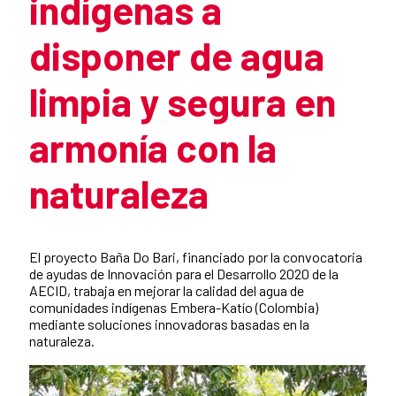
indígenas a
disponer de agua
limpia y segura en
armonía con la
naturaleza
Summary of the news
El proyecto Baña Do Bari, financiado por la convocatoria
de ayudas de Innovación para el Desarrollo 2020 de la
AECID, trabaja en mejorar la calidad del agua de
comunidades indígenas Embera-Katío (Colombia)
mediante soluciones innovadoras basadas en la
naturaleza.
New