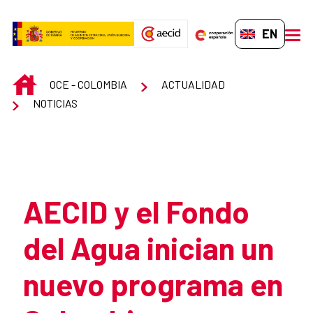
Skip to Main Content
EN-GB
men
INICIO
OCE - COLOMBIA
ACTUALIDAD
NOTICIAS
Atrás
AECID y el Fondo
del Agua inician un
nuevo programa en