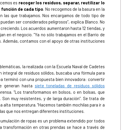
hacemos es
recoger
los residuos, separar, reutilizar lo
 función de cada tipo
. No recogemos de la basura en la
con las que trabajamos. Nos encargamos de todo tipo de
e puedan ser considerados peligrosos”, explica Blanco. No
e creciendo. Los acuerdos aumentaron hasta 12 tiendas, y
an en el negocio. “Ya no sólo trabajamos en el Barrio de
s. Además, contamos con el apoyo de otras instituciones
blemáticas, la realizada con la Escuela Naval de Cadetes
n integral de residuos sólidos, buscaba una fórmula para
dea terminó con una propuesta bien innovadora: convertir
 Se generan hasta
siete toneladas de residuos sólidos
prensa. “Los transformamos en bolsos, o en bolsas, que
a. Son muy resistentes, y de larga duración”. Se trata de
r a alta temperatura. “Hacemos también mochilas para ir a
das que nos entregan diferentes instituciones.
cumulación de ropas es un problema extendido por todos
 La transformación en otras prendas se hace a través de