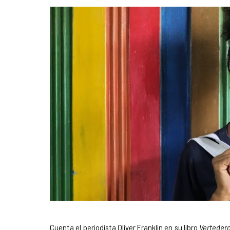
News content
Cuenta el periodista Oliver Franklin en su libro
Vertedero