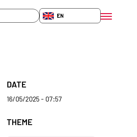
EN-GB
menú móvil a
DATE
16/05/2025 - 07:57
News categories
THEME