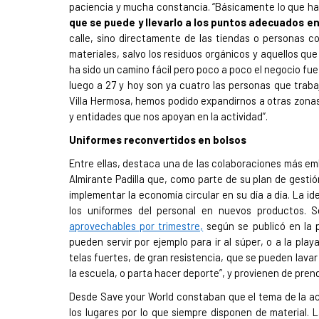
paciencia y mucha constancia. “Básicamente lo que 
que se puede y llevarlo a los puntos adecuados en
calle, sino directamente de las tiendas o personas 
materiales, salvo los residuos orgánicos y aquellos qu
ha sido un camino fácil pero poco a poco el negocio fu
luego a 27 y hoy son ya cuatro las personas que trabaj
Villa Hermosa, hemos podido expandirnos a otras zona
y entidades que nos apoyan en la actividad”.
Uniformes reconvertidos en bolsos
Entre ellas, destaca una de las colaboraciones más em
Almirante Padilla que, como parte de su plan de gestió
implementar la economía circular en su día a día. La i
los uniformes del personal en nuevos productos.
aprovechables por trimestre,
según se publicó en la 
pueden servir por ejemplo para ir al súper, o a la play
telas fuertes, de gran resistencia, que se pueden lava
la escuela, o parta hacer deporte”, y provienen de pren
Desde Save your World
constaban que el tema de la a
los lugares por lo que siempre disponen de material.