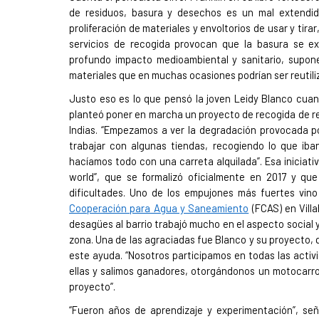
de residuos, basura y desechos es un mal extendid
proliferación de materiales y envoltorios de usar y tirar,
servicios de recogida provocan que la basura se ex
profundo impacto medioambiental y sanitario, supon
materiales que en muchas ocasiones podrían ser reutili
Justo eso es lo que pensó la joven Leidy Blanco cuan
planteó poner en marcha un proyecto de recogida de re
Indias. “Empezamos a ver la degradación provocada p
trabajar con algunas tiendas, recogiendo lo que iban
hacíamos todo con una carreta alquilada”. Esa iniciat
world”, que se formalizó oficialmente en 2017 y q
dificultades. Uno de los empujones más fuertes vin
Cooperación para Agua y Saneamiento
(FCAS) en Villa
desagües al barrio trabajó mucho en el aspecto socia
zona. Una de las agraciadas fue Blanco y su proyecto, q
este ayuda. “Nosotros participamos en todas las acti
ellas y salimos ganadores, otorgándonos un motocarro,
proyecto”.
“Fueron años de aprendizaje y experimentación”, se