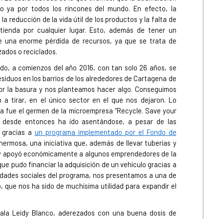
o ya por todos los rincones del mundo. En efecto, la
 la reducción de la vida útil de los productos y la falta de
tienda por cualquier lugar. Esto, además de tener un
e una enorme pérdida de recursos, ya que se trata de
zados o reciclados.
do, a comienzos del año 2016, con tan solo 26 años, se
siduos en los barrios de los alrededores de Cartagena de
or la basura y nos planteamos hacer algo. Conseguimos
 a tirar, en el único sector en el que nos dejaron. Lo
iva fue el germen de la microempresa “Recycle. Save your
ue desde entonces ha ido asentándose, a pesar de las
o gracias a
un programa implementado por el Fondo de
hermosa, una iniciativa que, además de llevar tuberías y
l y apoyó económicamente a algunos emprendedores de la
ue pudo financiar la adquisición de un vehículo gracias a
vidades sociales del programa, nos presentamos a una de
 que nos ha sido de muchísima utilidad para expandir el
ñala Leidy Blanco, aderezados con una buena dosis de