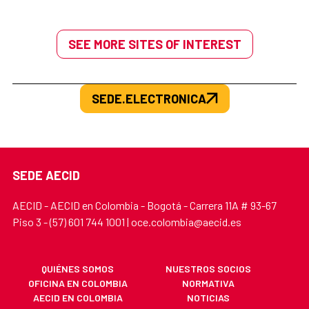
SEE MORE SITES OF INTEREST
SEDE.ELECTRONICA
SEDE AECID
AECID - AECID en Colombia - Bogotá - Carrera 11A # 93-67
Piso 3 - (57) 601 744 1001 | oce.colombia@aecid.es
QUIÉNES SOMOS
NUESTROS SOCIOS
OFICINA EN COLOMBIA
NORMATIVA
AECID EN COLOMBIA
NOTICIAS