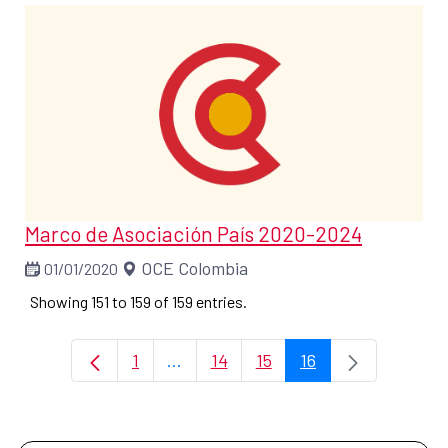
Marco de Asociación País 2020-2024
OCE Colombia
01/01/2020
Showing 151 to 159 of 159 entries.
1
...
14
15
16
Page
Intermediate Pages Use TAB to navi
Page
Page
Page