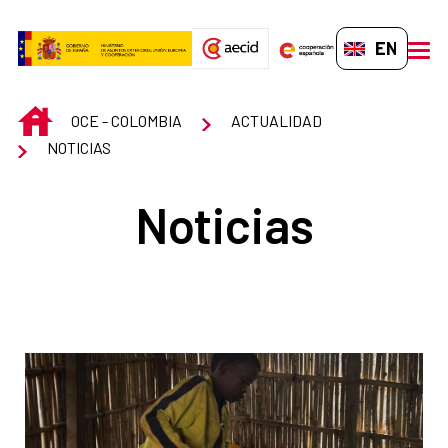
Skip to Main Content
EN-GB
men
INICIO
OCE - COLOMBIA
ACTUALIDAD
NOTICIAS
Noticias