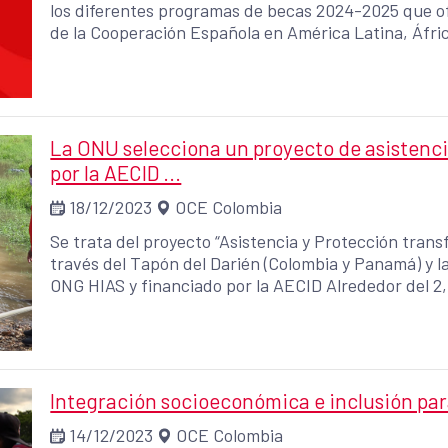
los diferentes programas de becas 2024-2025 que of
de la Cooperación Española en América Latina, África
La ONU selecciona un proyecto de asistenci
por la AECID ...
18/12/2023
OCE Colombia
Se trata del proyecto “Asistencia y Protección trans
través del Tapón del Darién (Colombia y Panamá) y la
ONG HIAS y financiado por la AECID Alrededor del 2,3% de la población mundial -184 millones de
personas, incluidas 37 millones de personas refugiad
según datos del Banco Mundial
Integración socioeconómica e inclusión par
14/12/2023
OCE Colombia