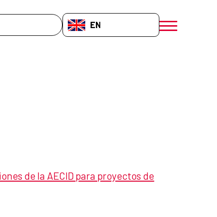
EN-GB
menú móvil a
iones de la AECID para proyectos de