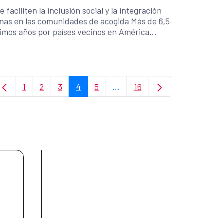
faciliten la inclusión social y la integración
 las comunidades de acogida Más de 6,5
timos años por países vecinos en América
1
2
3
4
5
...
16
Page
Page
Page
Page
Page
Intermediate Pages Use TAB
Page