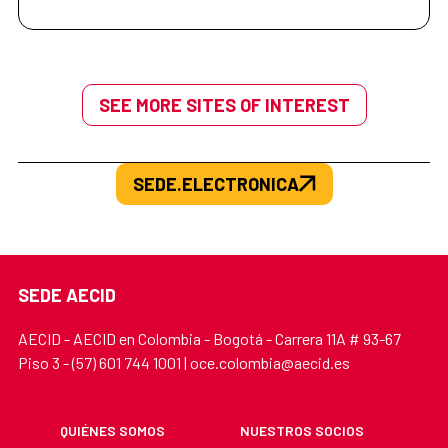
SEE MORE SITES OF INTEREST
SEDE.ELECTRONICA
SEDE AECID
AECID - AECID en Colombia - Bogotá - Carrera 11A # 93-67
Piso 3 - (57) 601 744 1001 | oce.colombia@aecid.es
QUIÉNES SOMOS
NUESTROS SOCIOS