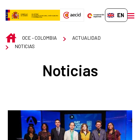
Skip to Main Content
EN-GB
men
INICIO
OCE - COLOMBIA
ACTUALIDAD
NOTICIAS
Noticias