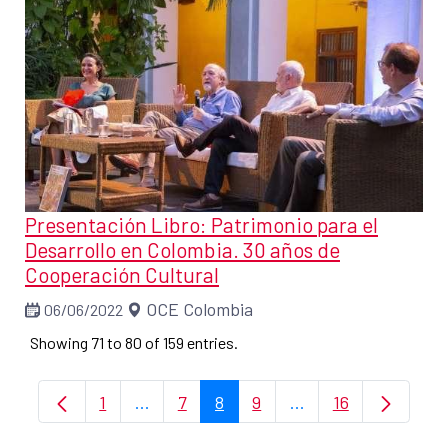
Presentación Libro: Patrimonio para el
Desarrollo en Colombia. 30 años de
Cooperación Cultural
OCE Colombia
06/06/2022
Showing 71 to 80 of 159 entries.
1
...
7
8
9
...
16
Page
Intermediate Pages Use TAB to navigate
Page
Page
Page
Intermediate Pages
Page