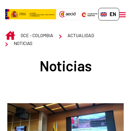
Skip to Main Content
EN-GB
men
INICIO
OCE - COLOMBIA
ACTUALIDAD
NOTICIAS
Noticias