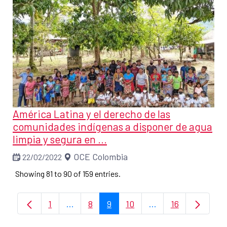
América Latina y el derecho de las
comunidades indígenas a disponer de agua
limpia y segura en ...
OCE Colombia
22/02/2022
Showing 81 to 90 of 159 entries.
1
...
8
9
10
...
16
Page
Intermediate Pages Use TAB to navigate
Page
Page
Page
Intermediate Pages
Page