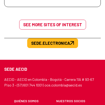
SEE MORE SITES OF INTEREST
SEDE.ELECTRONICA
SEDE AECID
AECID - AECID en Colombia - Bogotá - Carrera 11A # 93-67
Piso 3 - (57) 601 744 1001 | oce.colombia@aecid.es
QUIÉNES SOMOS
NUESTROS SOCIOS