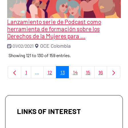
Lanzamiento serie de Podcast como
herramienta de formación sobre los
Derechos de la Mujeres para ...
OCE Colombia
01/02/2021
Showing 121 to 130 of 159 entries.
1
...
12
13
14
15
16
Page
Intermediate Pages Use TAB to navigate.
Page
Page
Page
Page
Page
LINKS OF INTEREST