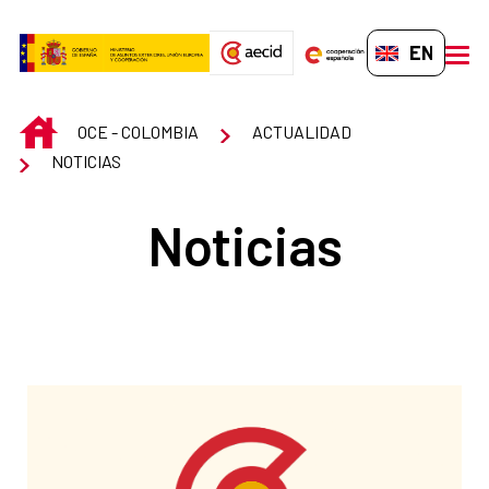
Skip to Main Content
EN-GB
men
INICIO
OCE - COLOMBIA
ACTUALIDAD
NOTICIAS
Noticias