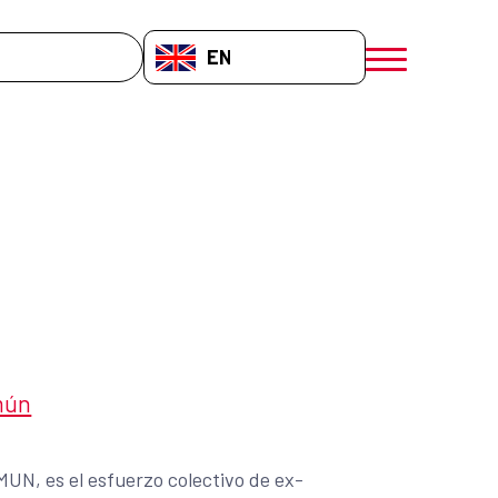
EN-GB
menú móvil a
mún
N, es el esfuerzo colectivo de ex-