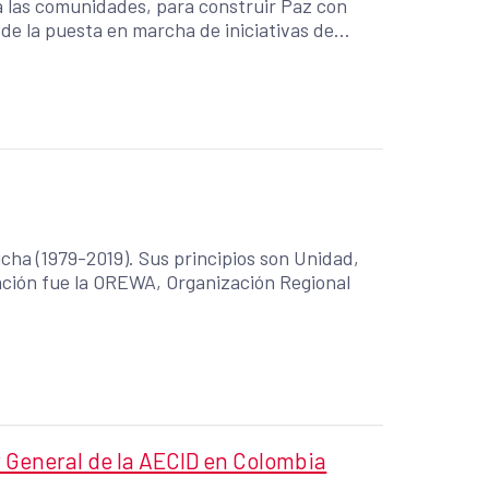
 a las comunidades, para construir Paz con
s de la puesta en marcha de iniciativas de
mas asociativas). Vamos más allá de la
buimos al fortalecimiento de la economía
ucha (1979-2019). Sus principios son Unidad,
zación fue la OREWA, Organización Regional
General de la AECID en Colombia