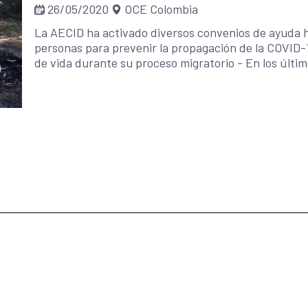
26/05/2020
OCE Colombia
La AECID ha activado diversos convenios de ayuda 
personas para prevenir la propagación de la COVID-1
de vida durante su proceso migratorio - En los últi
personas han dejado Venezuela. Se trata de la segu
grave en el mundo, únicamente superada por la crisi
Conferencia Internacional de Donantes en solidarid
venezolanas. -El encuentro está coorganizado por l
Refugiados (ACNUR) y de la Organización Internacion