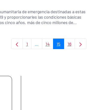
humanitaria de emergencia destinadas a estas
9 y proporcionarles las condiciones básicas
mos cinco años, más de cinco millones de
nda crisis de desplazamiento externo más
s en Siria. -España y la UE organizan hoy la
ad con las personas refugiadas y migrantes
1
...
14
15
16
a Agencia de Naciones Unidas para los
Page
Intermediate Pages Use TAB to navigat
Page
Page
Page
al para las Migraciones