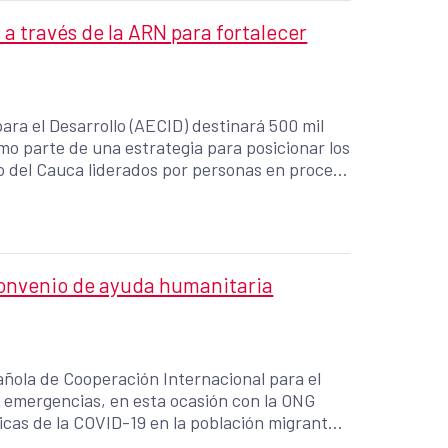
a través de la ARN para fortalecer
ra el Desarrollo (AECID) destinará 500 mil
omo parte de una estrategia para posicionar los
o del Cauca liderados por personas en proceso
Café a la cual están adscritas cooperativas
nacional, también se fortalecerá como espacio
n de economías de escala de sus asociados en
convenio de ayuda humanitaria
añola de Cooperación Internacional para el
e emergencias, en esta ocasión con la ONG
icas de la COVID-19 en la población migrante