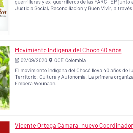
guerrilleras y ex-guerrilleros de las FARC- EP junto
Justicia Social, Reconciliación y Buen Vivir, a travé
economía social y solidaria (cooperativas y otras for
reincorporación de los y las ex-guerrilleras y contri
solidaria en Colombia.
Movimiento Indígena del Chocó 40 años
02/09/2020
OCE Colombia
El movimiento indígena del Chocó lleva 40 años de l
Territorio, Cultura y Autonomía. La primera organi
Embera Wounaan.
Vicente Ortega Cámara, nuevo Coordinador 