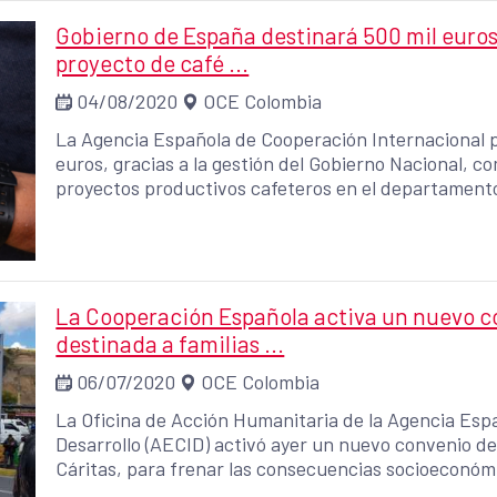
Gobierno de España destinará 500 mil euros 
proyecto de café ...
04/08/2020
OCE Colombia
La Agencia Española de Cooperación Internacional pa
euros, gracias a la gestión del Gobierno Nacional, c
proyectos productivos cafeteros en el departament
de reincorporación. La Asociación Mesa Nacional de 
lideradas por excombatientes en todo el territorio 
de articulación y apoyo comercial para la generació
el departamento del Cauca.
La Cooperación Española activa un nuevo 
destinada a familias ...
06/07/2020
OCE Colombia
La Oficina de Acción Humanitaria de la Agencia Esp
Desarrollo (AECID) activó ayer un nuevo convenio d
Cáritas, para frenar las consecuencias socioeconóm
venezolana y colombiana retornada o de acogida.