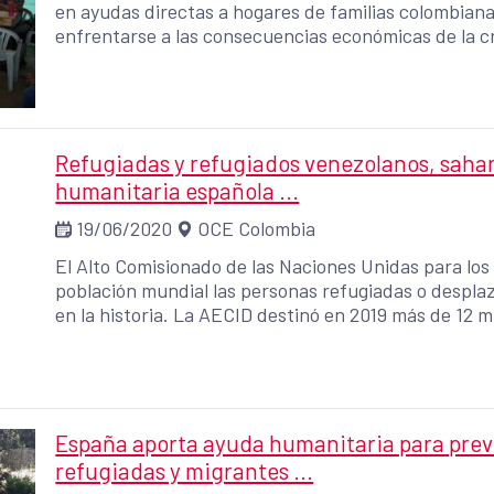
en ayudas directas a hogares de familias colombian
enfrentarse a las consecuencias económicas de la cri
transferencias beneficiarán a hogares de las ciudad
y Barranquilla.
Refugiadas y refugiados venezolanos, sahara
humanitaria española ...
19/06/2020
OCE Colombia
El Alto Comisionado de las Naciones Unidas para lo
población mundial las personas refugiadas o desplaz
en la historia. La AECID destinó en 2019 más de 12 
mejorar las condiciones de vida de las poblaciones re
entorno de Venezuela, en los campamentos de pobla
Centroamérica, Níger, Bangladesh o Etiopía. La Coop
esfuerzos humanitarios en paliar el impacto de la 
contexto de crisis
España aporta ayuda humanitaria para preve
refugiadas y migrantes ...