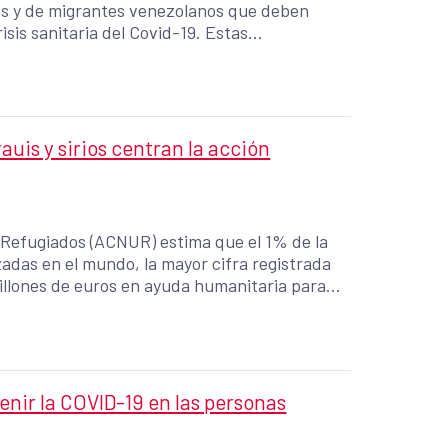
as y de migrantes venezolanos que deben
sis sanitaria del Covid-19. Estas
es de Cúcuta, Villa del Rosario, Bucaramanga
uis y sirios centran la acción
s Refugiados (ACNUR) estima que el 1% de la
adas en el mundo, la mayor cifra registrada
millones de euros en ayuda humanitaria para
fugiadas en Líbano y Siria, los países del
ción refugiada saharaui en Tinduf,
eración España enfoca, en la actualidad, sus
pandemia por COVID-19 en las poblaciones en
nir la COVID-19 en las personas