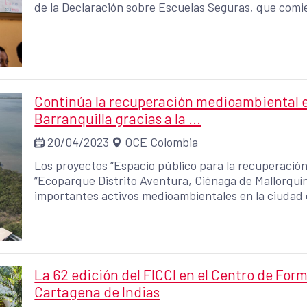
de la Declaración sobre Escuelas Seguras, que comi
Continúa la recuperación medioambiental e
Barranquilla gracias a la ...
20/04/2023
OCE Colombia
Los proyectos “Espacio público para la recuperació
“Ecoparque Distrito Aventura, Ciénaga de Mallorquín
importantes activos medioambientales en la ciudad 
Magdalena y la Ciénaga de Mallorquín. Los proyectos
como pionera en la aplicación del concepto de “Biod
técnicos se enmarcan en LAIF City Life, una iniciati
identificación de proyectos sostenibles y transform
liderada por AECID y financiada por la Comisión Euro
La 62 edición del FICCI en el Centro de For
subvencionados por LAIF City Life en Barranquilla 
Cartagena de Indias
2.892.951.192) • En el marco de LAIF City Life, técnic