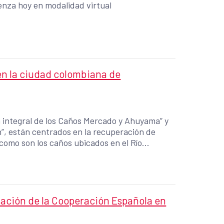
enza hoy en modalidad virtual
n la ciudad colombiana de
n integral de los Caños Mercado y Ahuyama” y
”, están centrados en la recuperación de
como son los caños ubicados en el Río
 son clave para consolidar a Barranquilla
iverciudad” en Colombia. • Los estudios
va de ámbito regional centrada en la
adores en las ciudades de América Latina,
pea. El monto total de los estudios técnicos
mación de la Cooperación Española en
asciende a más de 576.000 € (COP$
os/as de la Alcaldía de Barranquilla