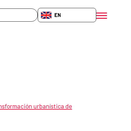
EN-GB
menú móvil a
ansformación urbanística de