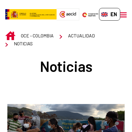
Skip to Main Content
EN-GB
men
INICIO
OCE - COLOMBIA
ACTUALIDAD
NOTICIAS
Noticias