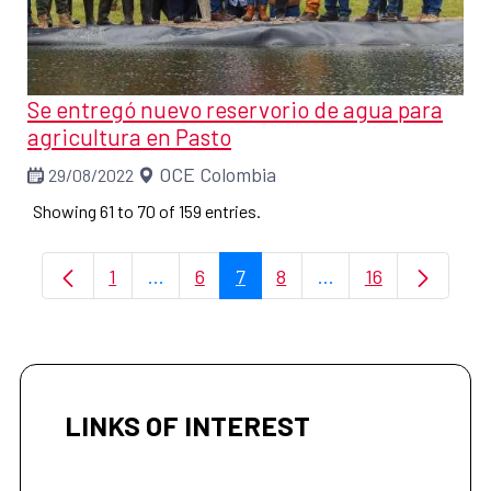
Se entregó nuevo reservorio de agua para
agricultura en Pasto
OCE Colombia
29/08/2022
Showing 61 to 70 of 159 entries.
1
...
6
7
8
...
16
Page
Intermediate Pages Use TAB to navigate
Page
Page
Page
Intermediate Pages
Page
LINKS OF INTEREST