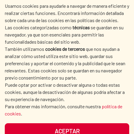
centro.informacion@aecid.es
Usamos cookies para ayudarle a navegar de manera eficiente y
realizar ciertas funciones. Encontrará información detallada
sobre cada una de las cookies en las políticas de cookies.
AECID
WHERE DO WE COOPERATE?
Las cookies categorizadas como
técnicas
se guardan en su
SPANISH HUMANITARIAN
PRESS ROOM
navegador, ya que son esenciales para permitir las
ACTION
funcionalidades básicas del sitio web.
CULTURE AND SCIENCE
LIBRARY
También utilizamos
cookies de terceros
que nos ayudan a
analizar cómo usted utiliza este sitio web, guardar sus
preferencias y aportar el contenido y la publicidad que le sean
relevantes. Estas cookies solo se guardan en su navegador
previo consentimiento por su parte.
Puede optar por activar o desactivar alguna o todas estas
OUR SOCIAL MEDIA
cookies, aunque la desactivación de algunas podría afectar a
su experiencia de navegación.
Para obtener más información, consulte nuestra
política de
cookies
.
ACEPTAR
TERMS OF USE
DATA PROTECTION