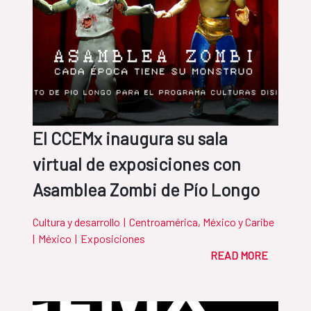
El CCEMx inaugura su sala
virtual de exposiciones con
Asamblea Zombi de Pío Longo
Cultura y desarrollo
|
Centroamérica, México y Caribe
|
México
|
Exposiciones
READ MORE