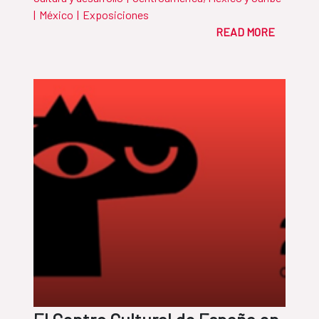
|
México
|
Exposiciones
READ MORE