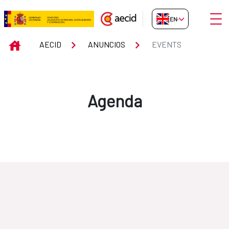
Skip to Main Content
Open
EN-GB
Events
INICIO
AECID
ANUNCIOS
EVENTS
Agenda