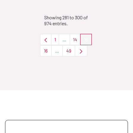
Showing 281 to 300 of
974 entries.
1
...
14
15
Page
Intermediate Pages Use TAB to nav
Page
Page
16
...
49
Page
Intermediate Pages Use TAB to naviga
Page