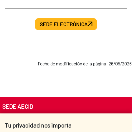
SEDE ELECTRÓNICA
Fecha de modificación de la página: 26/05/2026
SEDE AECID
Av. Reyes Católicos 4 - 28040 Madrid
Tu privacidad nos importa
Tel. +34 900 20 30 54​​​​​​​