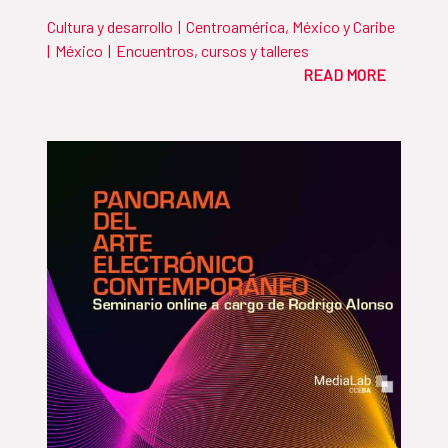
Cultura y desarrollo
|
Centroamérica, México y Caribe
|
México
|
Encuentros, cursos y talleres
READ MORE