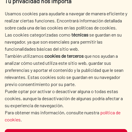
Tu privacidad nos importa
Tel. +34 900 20 30 54​​​​​​​
centro.informacion@aecid.es
Usamos cookies para ayudarle a navegar de manera eficiente y
realizar ciertas funciones. Encontrará información detallada
sobre cada una de las cookies en las políticas de cookies.
AECID
WHERE DO WE COOPERATE?
Las cookies categorizadas como
técnicas
se guardan en su
SPANISH HUMANITARIAN
PRESS ROOM
navegador, ya que son esenciales para permitir las
ACTION
funcionalidades básicas del sitio web.
CULTURE AND SCIENCE
LIBRARY
También utilizamos
cookies de terceros
que nos ayudan a
analizar cómo usted utiliza este sitio web, guardar sus
preferencias y aportar el contenido y la publicidad que le sean
relevantes. Estas cookies solo se guardan en su navegador
previo consentimiento por su parte.
Puede optar por activar o desactivar alguna o todas estas
OUR SOCIAL MEDIA
cookies, aunque la desactivación de algunas podría afectar a
su experiencia de navegación.
Para obtener más información, consulte nuestra
política de
cookies
.