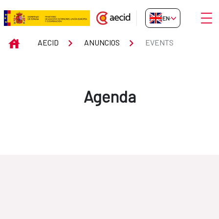
Skip to Main Content
Open
EN-GB
Events
INICIO
AECID
ANUNCIOS
EVENTS
Agenda