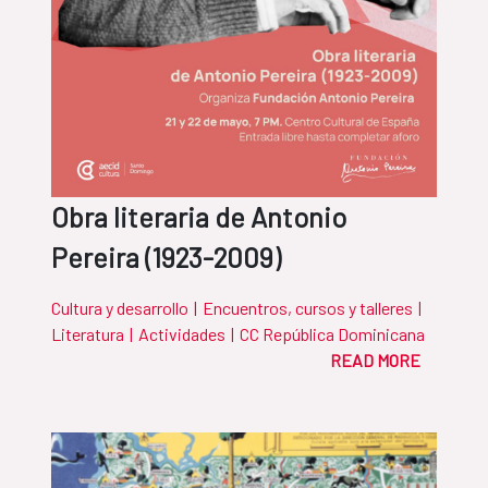
Obra literaria de Antonio
Pereira (1923-2009)
Cultura y desarrollo
|
Encuentros, cursos y talleres
|
Literatura
|
Actividades
|
CC República Dominicana
READ MORE