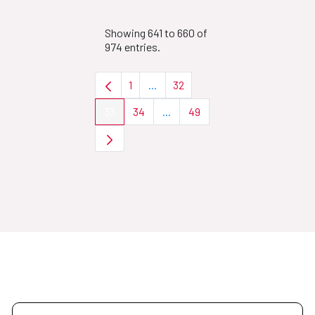
Showing 641 to 660 of
974 entries.
1
...
32
Page
Intermediate Pages Use TAB to nav
Page
33
34
...
49
Page
Page
Intermediate Pages Use TAB to 
Page