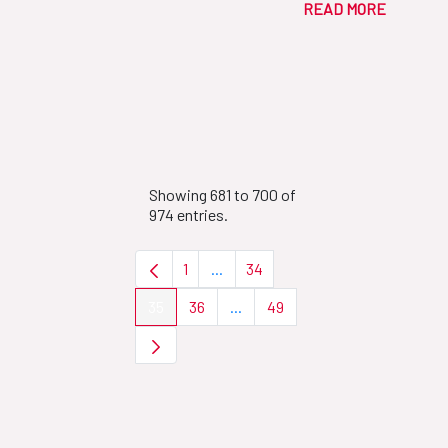
READ MORE
Showing 681 to 700 of
974 entries.
1
...
34
Page
Intermediate Pages Use TAB to nav
Page
35
36
...
49
Page
Page
Intermediate Pages Use TAB to 
Page