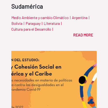
Sudamérica
Medio Ambiente y cambio Climático
|
Argentina
|
Bolivia
|
Paraguay
|
Literatura
|
Cultura para el Desarrollo
|
READ MORE