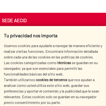
SEDE AECID
Av. Reyes Católicos 4 - 28040 Madrid
Tu privacidad nos importa
Tel. +34 900 20 30 54​​​​​​​
centro.informacion@aecid.es
Usamos cookies para ayudarle a navegar de manera eficiente y
realizar ciertas funciones. Encontrará información detallada
sobre cada una de las cookies en las políticas de cookies.
AECID
WHERE DO WE COOPERATE?
Las cookies categorizadas como
técnicas
se guardan en su
SPANISH HUMANITARIAN
PRESS ROOM
navegador, ya que son esenciales para permitir las
ACTION
funcionalidades básicas del sitio web.
CULTURE AND SCIENCE
LIBRARY
También utilizamos
cookies de terceros
que nos ayudan a
analizar cómo usted utiliza este sitio web, guardar sus
preferencias y aportar el contenido y la publicidad que le sean
relevantes. Estas cookies solo se guardan en su navegador
previo consentimiento por su parte.