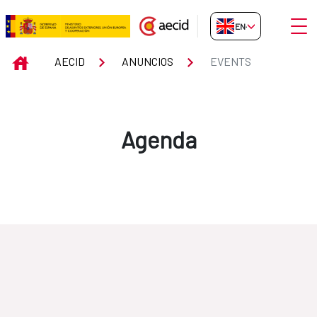
Skip to Main Content
Open
EN-GB
Events
INICIO
AECID
ANUNCIOS
EVENTS
Agenda