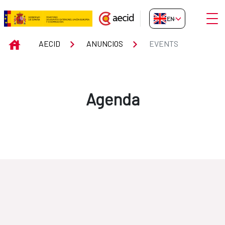
Skip to Main Content
Open
EN-GB
Events
INICIO
AECID
ANUNCIOS
EVENTS
Agenda