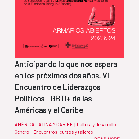
Anticipando lo que nos espera
en los próximos dos años. VI
Encuentro de Liderazgos
Políticos LGBTI+ de las
Américas y el Caribe
AMÉRICA LATINA Y CARIBE
|
Cultura y desarrollo
|
Género
|
Encuentros, cursos y talleres