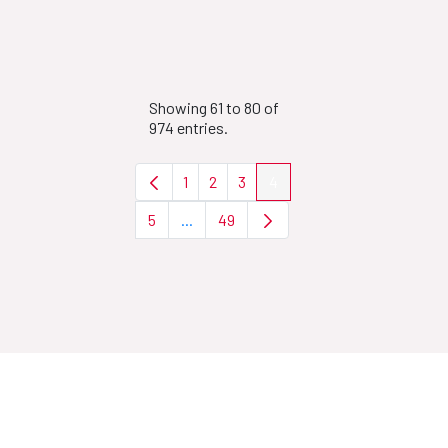
Showing 61 to 80 of
974 entries.
1
2
3
4
Page
Page
Page
Page
5
...
49
Page
Intermediate Pages Use TAB to navigat
Page