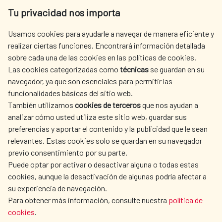
Av. Reyes Católicos 4 - 28040 Madrid
Tu privacidad nos importa
Tel. +34 900 20 30 54​​​​​​​
centro.informacion@aecid.es
Usamos cookies para ayudarle a navegar de manera eficiente y
realizar ciertas funciones. Encontrará información detallada
sobre cada una de las cookies en las políticas de cookies.
AECID
WHERE DO WE COOPERATE?
Las cookies categorizadas como
técnicas
se guardan en su
SPANISH HUMANITARIAN
PRESS ROOM
navegador, ya que son esenciales para permitir las
ACTION
funcionalidades básicas del sitio web.
CULTURE AND SCIENCE
LIBRARY
También utilizamos
cookies de terceros
que nos ayudan a
analizar cómo usted utiliza este sitio web, guardar sus
preferencias y aportar el contenido y la publicidad que le sean
relevantes. Estas cookies solo se guardan en su navegador
previo consentimiento por su parte.
Puede optar por activar o desactivar alguna o todas estas
OUR SOCIAL MEDIA
cookies, aunque la desactivación de algunas podría afectar a
su experiencia de navegación.
Para obtener más información, consulte nuestra
política de
cookies
.