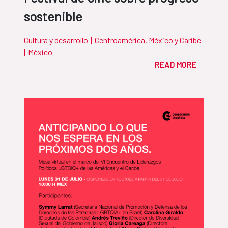
sostenible
Cultura y desarrollo
|
Centroamérica, México y Caribe
|
México
READ MORE