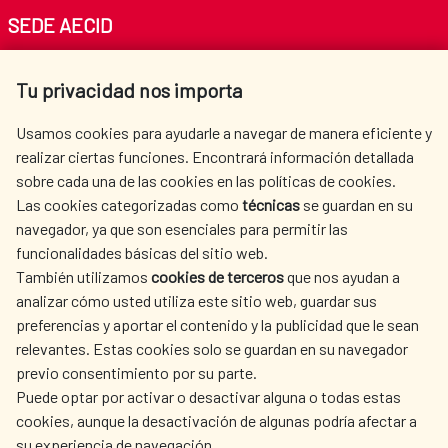
SEDE AECID
Av. Reyes Católicos 4 - 28040 Madrid
Tu privacidad nos importa
Tel. +34 900 20 30 54​​​​​​​
centro.informacion@aecid.es
Usamos cookies para ayudarle a navegar de manera eficiente y
realizar ciertas funciones. Encontrará información detallada
sobre cada una de las cookies en las políticas de cookies.
AECID
WHERE DO WE COOPERATE?
Las cookies categorizadas como
técnicas
se guardan en su
SPANISH HUMANITARIAN
PRESS ROOM
navegador, ya que son esenciales para permitir las
ACTION
funcionalidades básicas del sitio web.
CULTURE AND SCIENCE
LIBRARY
También utilizamos
cookies de terceros
que nos ayudan a
analizar cómo usted utiliza este sitio web, guardar sus
preferencias y aportar el contenido y la publicidad que le sean
relevantes. Estas cookies solo se guardan en su navegador
previo consentimiento por su parte.
Puede optar por activar o desactivar alguna o todas estas
OUR SOCIAL MEDIA
cookies, aunque la desactivación de algunas podría afectar a
su experiencia de navegación.