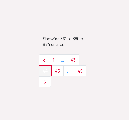
Showing 861 to 880 of
974 entries.
1
...
43
Page
Intermediate Pages Use TAB to nav
Page
44
45
...
49
Page
Page
Intermediate Pages Use TAB to
Page