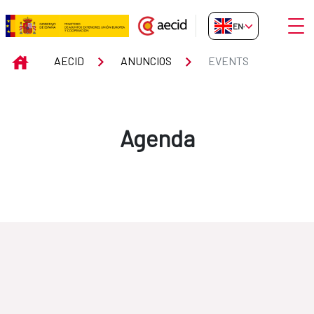
Skip to Main Content
Open
EN-GB
Events
INICIO
AECID
ANUNCIOS
EVENTS
Agenda