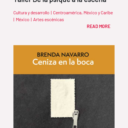
Cultura y desarrollo
|
Centroamérica, México y Caribe
|
México
|
Artes escénicas
READ MORE