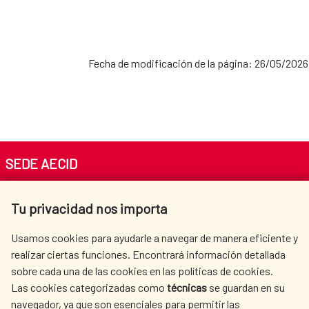
Fecha de modificación de la página: 26/05/2026
SEDE AECID
Av. Reyes Católicos 4 - 28040 Madrid
Tu privacidad nos importa
Tel. +34 900 20 30 54​​​​​​​
centro.informacion@aecid.es
Usamos cookies para ayudarle a navegar de manera eficiente y
realizar ciertas funciones. Encontrará información detallada
sobre cada una de las cookies en las políticas de cookies.
AECID
WHERE DO WE COOPERATE?
Las cookies categorizadas como
técnicas
se guardan en su
SPANISH HUMANITARIAN
PRESS ROOM
navegador, ya que son esenciales para permitir las