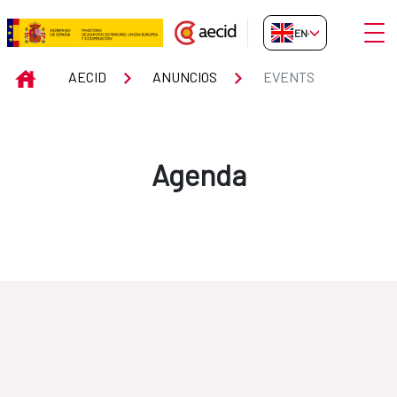
Skip to Main Content
Open
EN-GB
Events
INICIO
AECID
ANUNCIOS
EVENTS
Agenda