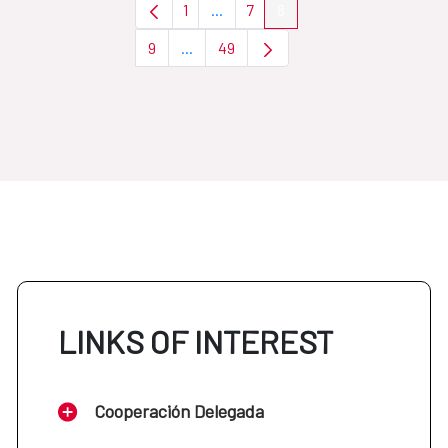
1
...
7
8
Page
Intermediate Pages Use TAB to nav
Page
Page
9
...
49
Page
Intermediate Pages Use TAB to navigat
Page
LINKS OF INTEREST
Cooperación Delegada