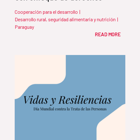
Cooperación para el desarrollo
|
Desarrollo rural, seguridad alimentaria y nutrición
|
Paraguay
READ MORE