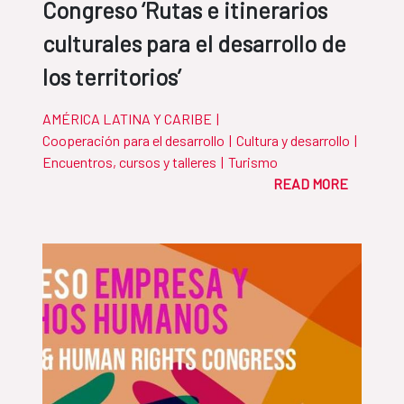
Congreso ‘Rutas e itinerarios
culturales para el desarrollo de
los territorios’
AMÉRICA LATINA Y CARIBE
|
Cooperación para el desarrollo
|
Cultura y desarrollo
|
Encuentros, cursos y talleres
|
Turismo
READ MORE