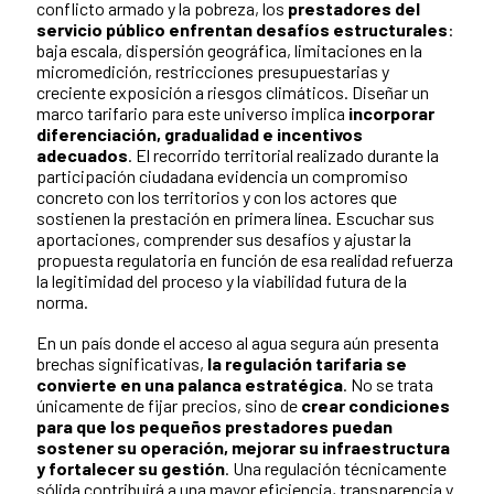
conflicto armado y la pobreza, los
prestadores del
servicio público enfrentan desafíos estructurales
:
baja escala, dispersión geográfica, limitaciones en la
micromedición, restricciones presupuestarias y
creciente exposición a riesgos climáticos. Diseñar un
marco tarifario para este universo implica
incorporar
diferenciación, gradualidad e incentivos
adecuados
. El recorrido territorial realizado durante la
participación ciudadana evidencia un compromiso
concreto con los territorios y con los actores que
sostienen la prestación en primera línea. Escuchar sus
aportaciones, comprender sus desafíos y ajustar la
propuesta regulatoria en función de esa realidad refuerza
la legitimidad del proceso y la viabilidad futura de la
norma.
En un país donde el acceso al agua segura aún presenta
brechas significativas,
la regulación tarifaria se
convierte en una palanca estratégica
. No se trata
únicamente de fijar precios, sino de
crear condiciones
para que los pequeños prestadores puedan
sostener su operación, mejorar su infraestructura
y fortalecer su gestión
. Una regulación técnicamente
sólida contribuirá a una mayor eficiencia, transparencia y