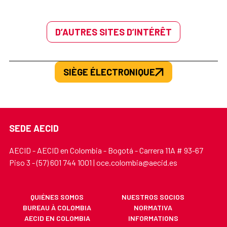
D’AUTRES SITES D’INTÉRÊT
SIÈGE ÉLECTRONIQUE
SEDE AECID
AECID - AECID en Colombia - Bogotá - Carrera 11A # 93-67
Piso 3 - (57) 601 744 1001 | oce.colombia@aecid.es
QUIÉNES SOMOS
NUESTROS SOCIOS
BUREAU À COLOMBIA
NORMATIVA
AECID EN COLOMBIA
INFORMATIONS