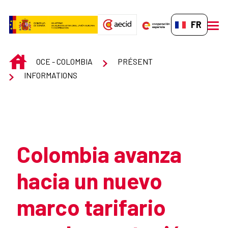
Saut au contenu principal
FR-FR
men
INICIO
OCE - COLOMBIA
PRÉSENT
INFORMATIONS
Atrás
Colombia avanza
hacia un nuevo
marco tarifario