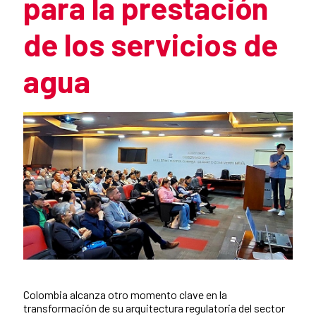
para la prestación
de los servicios de
agua
Resumen de la noticia
Colombia alcanza otro momento clave en la
Contenido de la noticia
transformación de su arquitectura regulatoria del sector