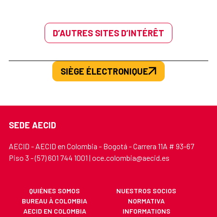
D’AUTRES SITES D’INTÉRÊT
SIÈGE ÉLECTRONIQUE
SEDE AECID
AECID - AECID en Colombia - Bogotá - Carrera 11A # 93-67
Piso 3 - (57) 601 744 1001 | oce.colombia@aecid.es
QUIÉNES SOMOS
NUESTROS SOCIOS
BUREAU À COLOMBIA
NORMATIVA
AECID EN COLOMBIA
INFORMATIONS