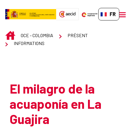
Saut au contenu principal
FR-FR
men
INICIO
OCE - COLOMBIA
PRÉSENT
INFORMATIONS
Atrás
El milagro de la
acuaponía en La
Guajira