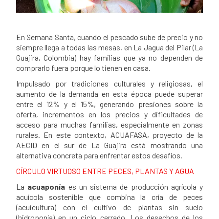
En Semana Santa, cuando el pescado sube de precio y no
Contenido de la noticia
siempre llega a todas las mesas, en La Jagua del Pilar (La
Guajira, Colombia) hay familias que ya no dependen de
comprarlo fuera porque lo tienen en casa.
Impulsado por tradiciones culturales y religiosas, el
aumento de la demanda en esta época puede superar
entre el 12% y el 15%, generando presiones sobre la
oferta, incrementos en los precios y dificultades de
acceso para muchas familias, especialmente en zonas
rurales. En este contexto, ACUAFASA, proyecto de la
AECID en el sur de La Guajira está mostrando una
alternativa concreta para enfrentar estos desafíos.
CÍRCULO VIRTUOSO ENTRE PECES, PLANTAS Y AGUA
La
acuaponía
es un sistema de producción agrícola y
acuícola sostenible que combina la cría de peces
(acuicultura) con el cultivo de plantas sin suelo
(hidroponía) en un ciclo cerrado. Los desechos de los