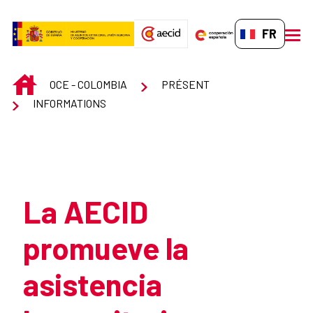
Saut au contenu principal
FR-FR
men
INICIO
OCE - COLOMBIA
PRÉSENT
INFORMATIONS
Atrás
La AECID
promueve la
asistencia