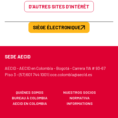
D’AUTRES SITES D’INTÉRÊT
SIÈGE ÉLECTRONIQUE
SEDE AECID
AECID - AECID en Colombia - Bogotá - Carrera 11A # 93-67
Piso 3 - (57) 601 744 1001 | oce.colombia@aecid.es
QUIÉNES SOMOS
NUESTROS SOCIOS
BUREAU À COLOMBIA
NORMATIVA
AECID EN COLOMBIA
INFORMATIONS