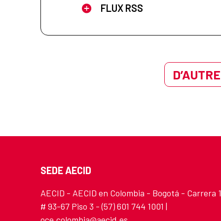
FLUX RSS
D’AUTRE
SEDE AECID
AECID - AECID en Colombia - Bogotá - Carrera 
# 93-67 Piso 3 - (57) 601 744 1001 |
oce.colombia@aecid.es