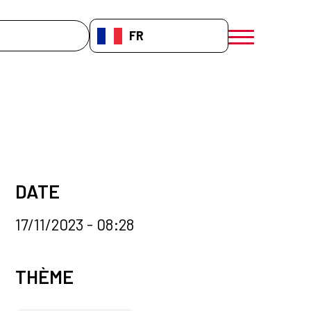
che
FR-FR
menú móvil a
DATE
17/11/2023 - 08:28
Categorías de la noticia
THÈME