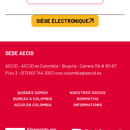
SIÈGE ÉLECTRONIQUE
SEDE AECID
AECID - AECID en Colombia - Bogotá - Carrera 11A # 93-67
Piso 3 - (57) 601 744 1001 | oce.colombia@aecid.es
QUIÉNES SOMOS
NUESTROS SOCIOS
BUREAU À COLOMBIA
NORMATIVA
AECID EN COLOMBIA
INFORMATIONS