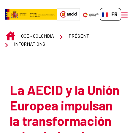
Saut au contenu principal
FR-FR
men
INICIO
OCE - COLOMBIA
PRÉSENT
INFORMATIONS
Atrás
La AECID y la Unión
Europea impulsan
la transformación