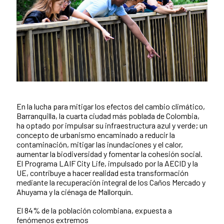
En la lucha para mitigar los efectos del cambio climático,
Contenido de la noticia
Barranquilla, la cuarta ciudad más poblada de Colombia,
ha optado por impulsar su infraestructura azul y verde; un
concepto de urbanismo encaminado a reducir la
contaminación, mitigar las inundaciones y el calor,
aumentar la biodiversidad y fomentar la cohesión social.
El Programa LAIF City Life, impulsado por la AECID y la
UE, contribuye a hacer realidad esta transformación
mediante la recuperación integral de los Caños Mercado y
Ahuyama y la ciénaga de Mallorquín.
El 84% de la población colombiana, expuesta a
fenómenos extremos