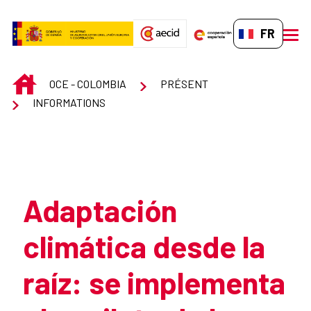
Saut au contenu principal
FR-FR
men
INICIO
OCE - COLOMBIA
PRÉSENT
INFORMATIONS
Atrás
Adaptación
climática desde la
raíz: se implementa