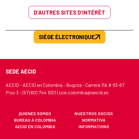
D’AUTRES SITES D’INTÉRÊT
SIÈGE ÉLECTRONIQUE
SEDE AECID
AECID - AECID en Colombia - Bogotá - Carrera 11A # 93-67
Piso 3 - (57) 601 744 1001 | oce.colombia@aecid.es
QUIÉNES SOMOS
NUESTROS SOCIOS
BUREAU À COLOMBIA
NORMATIVA
AECID EN COLOMBIA
INFORMATIONS