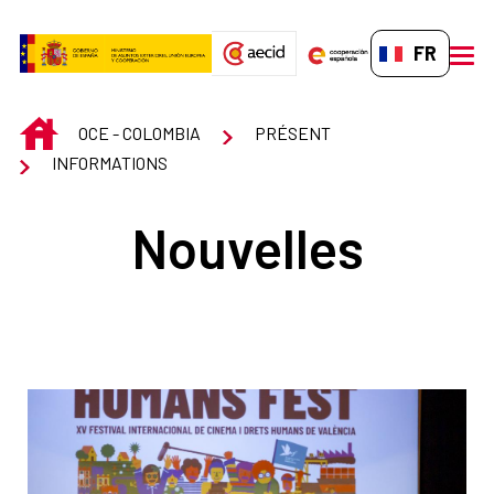
Saut au contenu principal
FR-FR
men
INICIO
OCE - COLOMBIA
PRÉSENT
INFORMATIONS
Nouvelles