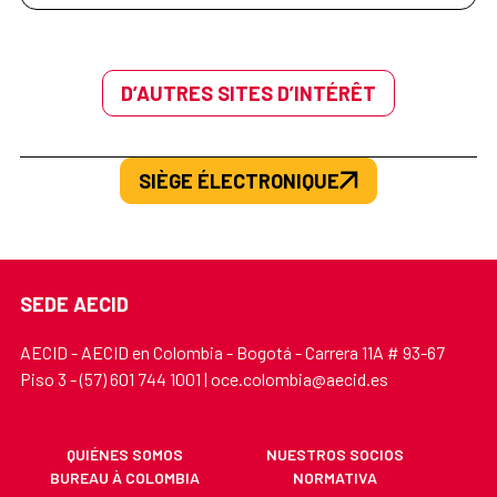
D’AUTRES SITES D’INTÉRÊT
SIÈGE ÉLECTRONIQUE
SEDE AECID
AECID - AECID en Colombia - Bogotá - Carrera 11A # 93-67
Piso 3 - (57) 601 744 1001 | oce.colombia@aecid.es
QUIÉNES SOMOS
NUESTROS SOCIOS
BUREAU À COLOMBIA
NORMATIVA