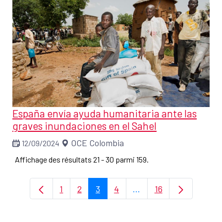
España envía ayuda humanitaria ante las
graves inundaciones en el Sahel
OCE Colombia
12/09/2024
Affichage des résultats 21 - 30 parmi 159.
1
2
3
4
...
16
Page
Page
Page
Page
Pages intermédiaires U
Page