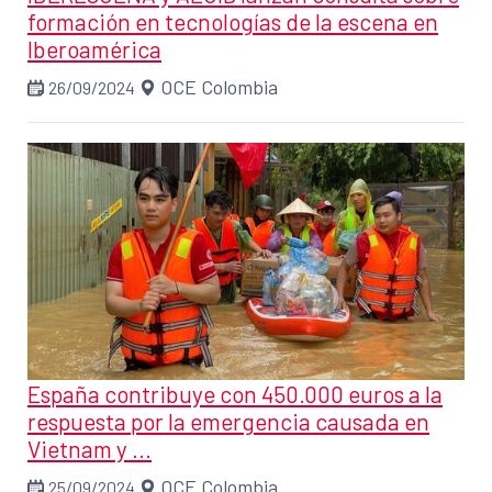
formación en tecnologías de la escena en
Iberoamérica
OCE Colombia
26/09/2024
España contribuye con 450.000 euros a la
respuesta por la emergencia causada en
Vietnam y ...
OCE Colombia
25/09/2024