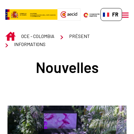
Saut au contenu principal
FR-FR
men
INICIO
OCE - COLOMBIA
PRÉSENT
INFORMATIONS
Nouvelles