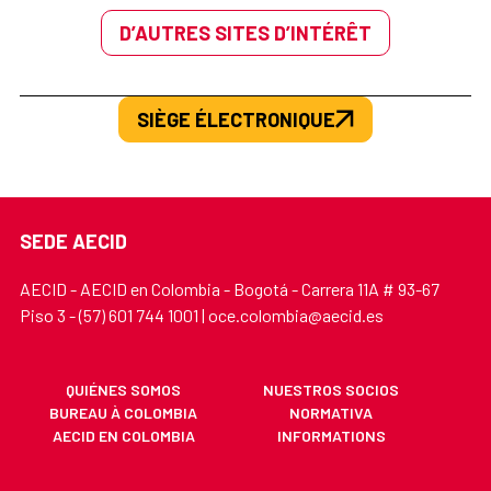
D’AUTRES SITES D’INTÉRÊT
SIÈGE ÉLECTRONIQUE
SEDE AECID
AECID - AECID en Colombia - Bogotá - Carrera 11A # 93-67
Piso 3 - (57) 601 744 1001 | oce.colombia@aecid.es
QUIÉNES SOMOS
NUESTROS SOCIOS
BUREAU À COLOMBIA
NORMATIVA
AECID EN COLOMBIA
INFORMATIONS