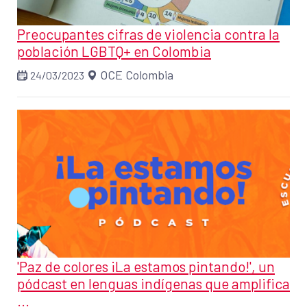
Preocupantes cifras de violencia contra la
población LGBTQ+ en Colombia
OCE Colombia
24/03/2023
'Paz de colores ¡La estamos pintando!', un
pódcast en lenguas indígenas que amplifica
...