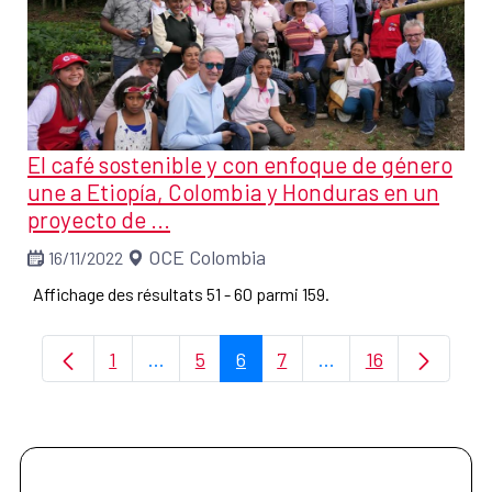
El café sostenible y con enfoque de género
une a Etiopía, Colombia y Honduras en un
proyecto de ...
OCE Colombia
16/11/2022
Affichage des résultats 51 - 60 parmi 159.
1
...
5
6
7
...
16
Page
Pages intermédiaires Utilisez TAB pour 
Page
Page
Page
Pages intermédiaire
Page