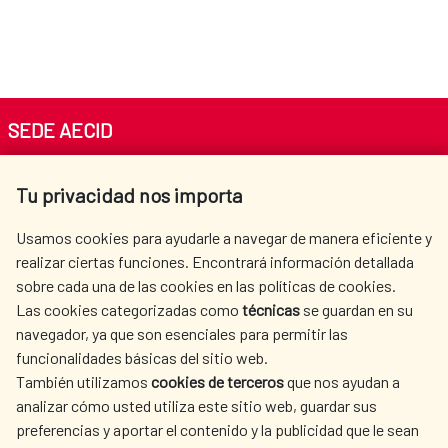
SEDE AECID
Av. Reyes Católicos 4 - 28040 Madrid
Tu privacidad nos importa
Tel. +34 900 20 30 54​​​​​​​
centro.informacion@aecid.es
Usamos cookies para ayudarle a navegar de manera eficiente y
realizar ciertas funciones. Encontrará información detallada
sobre cada una de las cookies en las políticas de cookies.
AECID
OÙ NOUS COOPÉRONS
Las cookies categorizadas como
técnicas
se guardan en su
L'ACTION HUMANITAIRE
SALLE DE PRESSE
navegador, ya que son esenciales para permitir las
ESPAGNOLE
funcionalidades básicas del sitio web.
CULTURE ET SCIENCE
BIBLIOTHÈQUE
También utilizamos
cookies de terceros
que nos ayudan a
analizar cómo usted utiliza este sitio web, guardar sus
preferencias y aportar el contenido y la publicidad que le sean