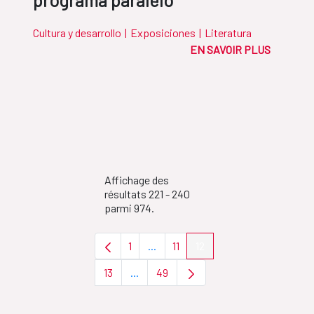
programa paralelo
Cultura y desarrollo
|
Exposiciones
|
Literatura
EN SAVOIR PLUS
Affichage des
résultats 221 - 240
parmi 974.
1
...
11
12
Page
Pages intermédiaires Utilisez TAB 
Page
Page
13
...
49
Page
Pages intermédiaires Utilisez TAB pour
Page