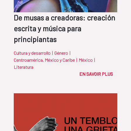
De musas a creadoras: creación
escrita y música para
principiantas
Cultura y desarrollo
|
Género
|
Centroamérica, México y Caribe
|
México
|
Literatura
EN SAVOIR PLUS