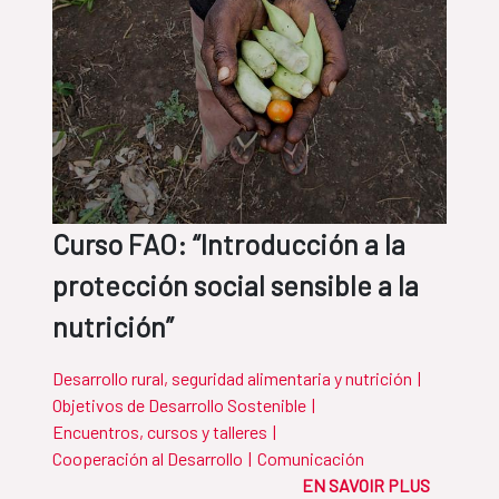
Curso FAO: “Introducción a la
protección social sensible a la
nutrición”
Desarrollo rural, seguridad alimentaria y nutrición
|
Objetivos de Desarrollo Sostenible
|
Encuentros, cursos y talleres
|
Cooperación al Desarrollo
|
Comunicación
EN SAVOIR PLUS