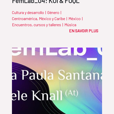
FemLab_04: KOI & FOQL
Cultura y desarrollo
|
Género
|
Centroamérica, México y Caribe
|
México
|
Encuentros, cursos y talleres
|
Música
EN SAVOIR PLUS