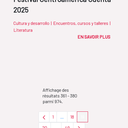
2025
Cultura y desarrollo
|
Encuentros, cursos y talleres
|
Literatura
EN SAVOIR PLUS
Affichage des
résultats 361 - 380
parmi 974.
1
...
18
19
Page
Pages intermédiaires Utilisez TAB 
Page
Page
20
...
49