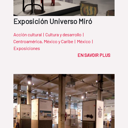
Exposición Universo Miró
Acción cultural
|
Cultura y desarrollo
|
Centroamérica, México y Caribe
|
México
|
Exposiciones
EN SAVOIR PLUS