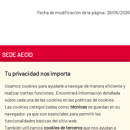
Fecha de modificación de la página: 26/05/2026
SEDE AECID
Av. Reyes Católicos 4 - 28040 Madrid
Tu privacidad nos importa
Tel. +34 900 20 30 54​​​​​​​
centro.informacion@aecid.es
Usamos cookies para ayudarle a navegar de manera eficiente y
realizar ciertas funciones. Encontrará información detallada
sobre cada una de las cookies en las políticas de cookies.
AECID
OÙ NOUS COOPÉRONS
Las cookies categorizadas como
técnicas
se guardan en su
L'ACTION HUMANITAIRE
SALLE DE PRESSE
navegador, ya que son esenciales para permitir las
ESPAGNOLE
funcionalidades básicas del sitio web.
CULTURE ET SCIENCE
BIBLIOTHÈQUE
También utilizamos
cookies de terceros
que nos ayudan a