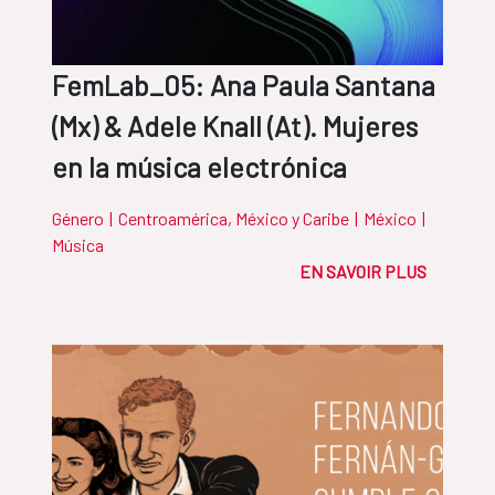
FemLab_05: Ana Paula Santana
(Mx) & Adele Knall (At). Mujeres
en la música electrónica
Género
|
Centroamérica, México y Caribe
|
México
|
Música
EN SAVOIR PLUS