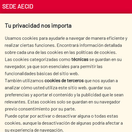
SEDE AECID
Av. Reyes Católicos 4 - 28040 Madrid
Tu privacidad nos importa
Tel. +34 900 20 30 54​​​​​​​
centro.informacion@aecid.es
Usamos cookies para ayudarle a navegar de manera eficiente y
realizar ciertas funciones. Encontrará información detallada
sobre cada una de las cookies en las políticas de cookies.
AECID
OÙ NOUS COOPÉRONS
Las cookies categorizadas como
técnicas
se guardan en su
L'ACTION HUMANITAIRE
SALLE DE PRESSE
navegador, ya que son esenciales para permitir las
ESPAGNOLE
funcionalidades básicas del sitio web.
CULTURE ET SCIENCE
BIBLIOTHÈQUE
También utilizamos
cookies de terceros
que nos ayudan a
analizar cómo usted utiliza este sitio web, guardar sus
preferencias y aportar el contenido y la publicidad que le sean
relevantes. Estas cookies solo se guardan en su navegador
previo consentimiento por su parte.
Puede optar por activar o desactivar alguna o todas estas
NOS RÉSEAUX SOCIAUX
cookies, aunque la desactivación de algunas podría afectar a
su experiencia de navegación.