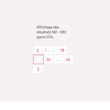
Affichage des
résultats 561 - 580
parmi 974.
1
...
28
Page
Pages intermédiaires Utilisez TAB 
Page
29
30
...
49
Page
Page
Pages intermédiaires Utilisez T
Page