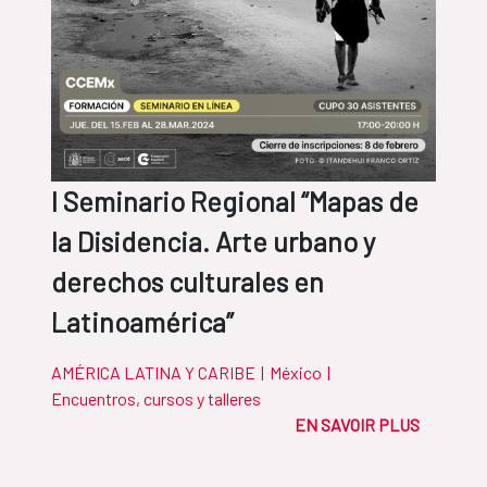
I Seminario Regional “Mapas de
la Disidencia. Arte urbano y
derechos culturales en
Latinoamérica”
AMÉRICA LATINA Y CARIBE
|
México
|
Encuentros, cursos y talleres
EN SAVOIR PLUS