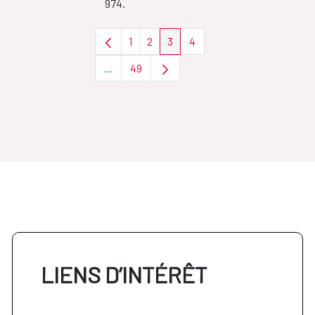
974.
1
2
3
4
Page
Page
Page
Page
...
49
Pages intermédiaires Utilisez TAB pour navi
Page
LIENS D’INTÉRÊT