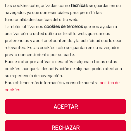
Las cookies categorizadas como
técnicas
se guardan en su
L'ACTION HUMANITAIRE
SALLE DE PRESSE
navegador, ya que son esenciales para permitir las
ESPAGNOLE
funcionalidades básicas del sitio web.
CULTURE ET SCIENCE
BIBLIOTHÈQUE
También utilizamos
cookies de terceros
que nos ayudan a
analizar cómo usted utiliza este sitio web, guardar sus
preferencias y aportar el contenido y la publicidad que le sean
relevantes. Estas cookies solo se guardan en su navegador
previo consentimiento por su parte.
Puede optar por activar o desactivar alguna o todas estas
NOS RÉSEAUX SOCIAUX
cookies, aunque la desactivación de algunas podría afectar a
su experiencia de navegación.
Para obtener más información, consulte nuestra
política de
cookies
.
ACEPTAR
MENTIONS LÉGALES
PROTECTION DES DONNÉES
COOKIES
NAVÉGATION
RECHAZAR
ACCESSIBILITÉ
PLAN DU SITE