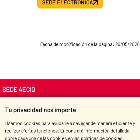
SEDE ELECTRÓNICA
Fecha de modificación de la página: 26/05/2026
SEDE AECID
Av. Reyes Católicos 4 - 28040 Madrid
Tu privacidad nos importa
Tel. +34 900 20 30 54​​​​​​​
centro.informacion@aecid.es
Usamos cookies para ayudarle a navegar de manera eficiente y
realizar ciertas funciones. Encontrará información detallada
sobre cada una de las cookies en las políticas de cookies.
AECID
OÙ NOUS COOPÉRONS