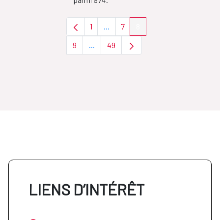
1
...
7
8
Page
Pages intermédiaires Utilisez TAB 
Page
Page
9
...
49
Page
Pages intermédiaires Utilisez TAB pour
Page
LIENS D’INTÉRÊT