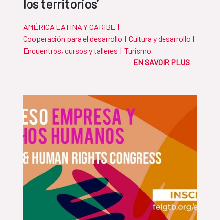
los territorios’
AMÉRICA LATINA Y CARIBE
|
Cooperación para el desarrollo
|
Cultura y desarrollo
|
Encuentros, cursos y talleres
|
Turismo
EN SAVOIR PLUS