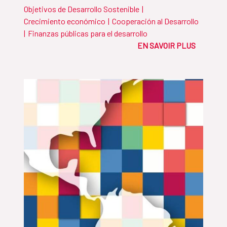
Objetivos de Desarrollo Sostenible
|
Crecimiento económico
|
Cooperación al Desarrollo
|
Finanzas públicas para el desarrollo
EN SAVOIR PLUS