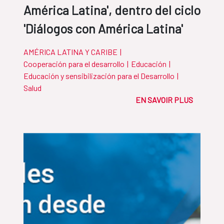
América Latina', dentro del ciclo
'Diálogos con América Latina'
AMÉRICA LATINA Y CARIBE
|
Cooperación para el desarrollo
|
Educación
|
Educación y sensibilización para el Desarrollo
|
Salud
EN SAVOIR PLUS