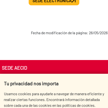
SEDE ELECTRÓNICA
Fecha de modificación de la página: 26/05/2026
SEDE AECID
Av. Reyes Católicos 4 - 28040 Madrid
Tu privacidad nos importa
Tel. +34 900 20 30 54​​​​​​​
centro.informacion@aecid.es
Usamos cookies para ayudarle a navegar de manera eficiente y
realizar ciertas funciones. Encontrará información detallada
sobre cada una de las cookies en las políticas de cookies.
AECID
OÙ NOUS COOPÉRONS