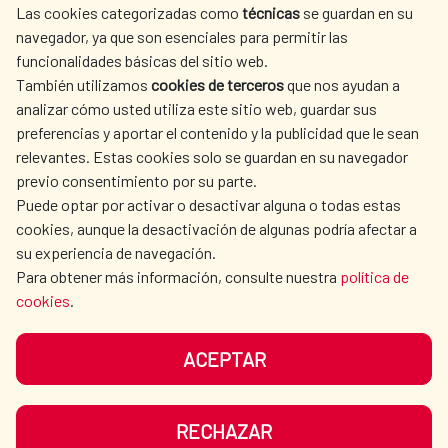
Las cookies categorizadas como
técnicas
se guardan en su
L'ACTION HUMANITAIRE
SALLE DE PRESSE
navegador, ya que son esenciales para permitir las
ESPAGNOLE
funcionalidades básicas del sitio web.
CULTURE ET SCIENCE
BIBLIOTHÈQUE
También utilizamos
cookies de terceros
que nos ayudan a
analizar cómo usted utiliza este sitio web, guardar sus
preferencias y aportar el contenido y la publicidad que le sean
relevantes. Estas cookies solo se guardan en su navegador
previo consentimiento por su parte.
Puede optar por activar o desactivar alguna o todas estas
NOS RÉSEAUX SOCIAUX
cookies, aunque la desactivación de algunas podría afectar a
su experiencia de navegación.
Para obtener más información, consulte nuestra
política de
cookies
.
ACEPTAR
MENTIONS LÉGALES
PROTECTION DES DONNÉES
COOKIES
NAVÉGATION
RECHAZAR
ACCESSIBILITÉ
PLAN DU SITE