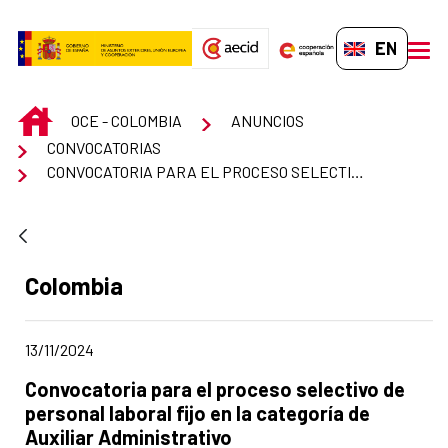
Skip to Main Content
EN-GB
men
INICIO
OCE - COLOMBIA
ANUNCIOS
CONVOCATORIAS
CONVOCATORIA PARA EL PROCESO SELECTIVO DE PERSONAL LABORAL FIJO EN LA CATEGORÍA DE AUXILIAR ADMINISTRATIVO
Ad section:
Colombia
Date of publication of the news item
13/11/2024
Title of the announcement:
Convocatoria para el proceso selectivo de
personal laboral fijo en la categoría de
Auxiliar Administrativo