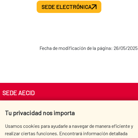
SEDE ELECTRÓNICA
Fecha de modificación de la página: 26/05/2025
SEDE AECID
Av. Reyes Católicos 4 - 28040 Madrid
Tu privacidad nos importa
Tel. +34 900 20 30 54​​​​​​​
centro.informacion@aecid.es
Usamos cookies para ayudarle a navegar de manera eficiente y
realizar ciertas funciones. Encontrará información detallada