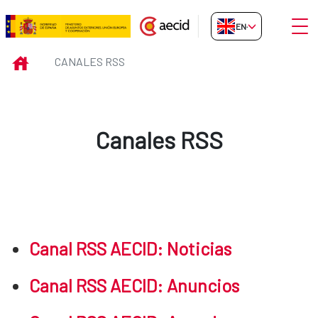
Skip to Main Content
Open
EN-GB
Canales RSS
INICIO
CANALES RSS
Canales RSS
Canal RSS AECID: Noticias
Canal RSS AECID: Anuncios