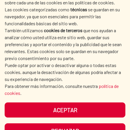
sobre cada una de las cookies en las políticas de cookies.
AECID
WHERE DO WE COOPERATE?
Las cookies categorizadas como
técnicas
se guardan en su
SPANISH HUMANITARIAN
PRESS ROOM
navegador, ya que son esenciales para permitir las
ACTION
funcionalidades básicas del sitio web.
CULTURE AND SCIENCE
LIBRARY
También utilizamos
cookies de terceros
que nos ayudan a
analizar cómo usted utiliza este sitio web, guardar sus
preferencias y aportar el contenido y la publicidad que le sean
relevantes. Estas cookies solo se guardan en su navegador
previo consentimiento por su parte.
Puede optar por activar o desactivar alguna o todas estas
OUR SOCIAL MEDIA
cookies, aunque la desactivación de algunas podría afectar a
su experiencia de navegación.
Para obtener más información, consulte nuestra
política de
cookies
.
ACEPTAR
TERMS OF USE
DATA PROTECTION
COOKIE POLICY
BROWSING GUIDE