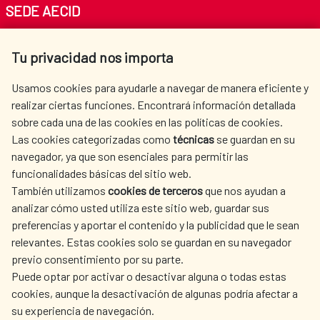
SEDE AECID
Av. Reyes Católicos 4 - 28040 Madrid
Tu privacidad nos importa
Tel. +34 900 20 30 54​​​​​​​
centro.informacion@aecid.es
Usamos cookies para ayudarle a navegar de manera eficiente y
realizar ciertas funciones. Encontrará información detallada
sobre cada una de las cookies en las políticas de cookies.
AECID
WHERE DO WE COOPERATE?
Las cookies categorizadas como
técnicas
se guardan en su
SPANISH HUMANITARIAN
PRESS ROOM
navegador, ya que son esenciales para permitir las
ACTION
funcionalidades básicas del sitio web.
CULTURE AND SCIENCE
LIBRARY
También utilizamos
cookies de terceros
que nos ayudan a
analizar cómo usted utiliza este sitio web, guardar sus
preferencias y aportar el contenido y la publicidad que le sean
relevantes. Estas cookies solo se guardan en su navegador
previo consentimiento por su parte.
Puede optar por activar o desactivar alguna o todas estas
OUR SOCIAL MEDIA
cookies, aunque la desactivación de algunas podría afectar a
su experiencia de navegación.