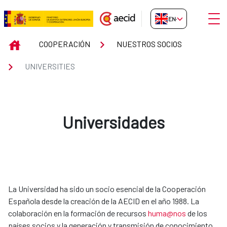
Skip to Main Content
Open
EN-GB
UNIVERSITIES
INICIO
COOPERACIÓN
NUESTROS SOCIOS
UNIVERSITIES
Universidades
La Universidad ha sido un socio esencial de la Cooperación
Española desde la creación de la AECID en el año 1988. La
colaboración en la formación de recursos
huma@nos
de los
países socios y la generación y transmisión de conocimiento,