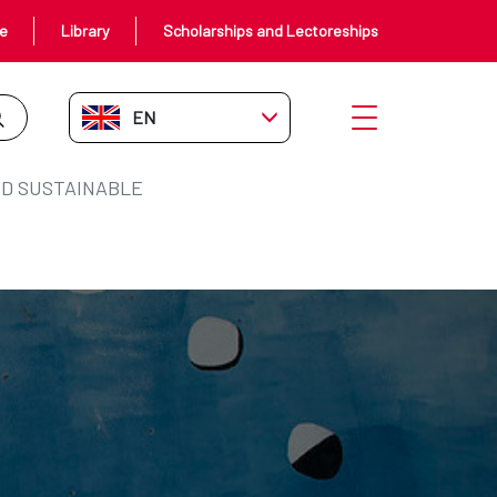
ce
Library
Scholarships and Lectoreships
EN-GB
Open menu
D SUSTAINABLE