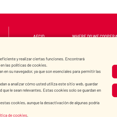
AECID
WHERE DO WE COOPER
PRESS ROOM
CULTURE AND SCIEN
iciente y realizar ciertas funciones. Encontrará
en las políticas de cookies.
an en su navegador, ya que son esenciales para permitir las
O
dan a analizar cómo usted utiliza este sitio web, guardar
dad que le sean relevantes. Estas cookies solo se guardan en
 estas cookies, aunque la desactivación de algunas podría
KIE POLICY
|
BROWSING GUIDE
|
ACCESSIBILITY
|
S
ítica de cookies
.