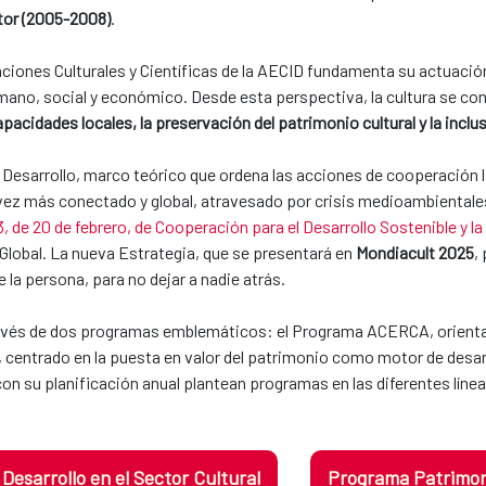
ctor (2005-2008)
.
aciones Culturales y Científicas de la AECID fundamenta su actuació
umano, social y económico. Desde esta perspectiva, la cultura se co
pacidades locales, la preservación del patrimonio cultural y la inclu
 Desarrollo, marco teórico que ordena las acciones de cooperación l
z más conectado y global, atravesado por crisis medioambientales y
, de 20 de febrero, de Cooperación para el Desarrollo Sostenible y la
 Global. La nueva Estrategia, que se presentará en
Mondiacult 2025
,
e la persona, para no dejar a nadie atrás.
 través de dos programas emblemáticos: el Programa ACERCA, orientad
o, centrado en la puesta en valor del patrimonio como motor de desarr
con su planificación anual plantean programas en las diferentes línea
esarrollo en el Sector Cultural
Programa Patrimoni