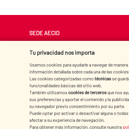
SEDE AECID
Av. Reyes Católicos 4 - 28040 Madrid
Tel. +34 900 20 30 54​​​​​​​
Tu privacidad nos importa
centro.informacion@aecid.es
Usamos cookies para ayudarle a navegar de manera ef
información detallada sobre cada una de las cookies 
Las cookies categorizadas como
técnicas
se guard
funcionalidades básicas del sitio web.
También utilizamos
cookies de terceros
que nos ayu
sus preferencias y aportar el contenido y la publici
su navegador previo consentimiento por su parte.
Puede optar por activar o desactivar alguna o todas
afectar a su experiencia de navegación.
TERMS OF USE
|
DATA PROTECTION
|
COO
Para obtener más información, consulte nuestra
pol