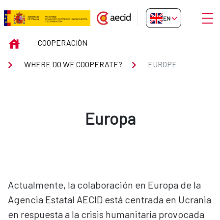
Skip to Main Content
Open
EN-GB
EUROPE
INICIO
COOPERACIÓN
WHERE DO WE COOPERATE?
EUROPE
Europa
Actualmente, la colaboración en Europa de la
Agencia Estatal AECID está centrada en Ucrania
en respuesta a la crisis humanitaria provocada