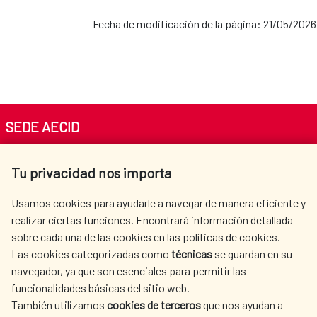
Fecha de modificación de la página: 21/05/2026
SEDE AECID
Av. Reyes Católicos 4 - 28040 Madrid
Tu privacidad nos importa
Tel. +34 900 20 30 54​​​​​​​
centro.informacion@aecid.es
Usamos cookies para ayudarle a navegar de manera eficiente y
realizar ciertas funciones. Encontrará información detallada
sobre cada una de las cookies en las políticas de cookies.
AECID
WHERE DO WE COOPERATE?
Las cookies categorizadas como
técnicas
se guardan en su
SPANISH HUMANITARIAN
PRESS ROOM
navegador, ya que son esenciales para permitir las
ACTION
funcionalidades básicas del sitio web.
CULTURE AND SCIENCE
LIBRARY
También utilizamos
cookies de terceros
que nos ayudan a