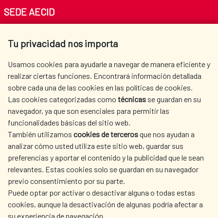
SEDE AECID
Av. Reyes Católicos 4 - 28040 Madrid
Tu privacidad nos importa
Tel. +34 900 20 30 54​​​​​​​
centro.informacion@aecid.es
Usamos cookies para ayudarle a navegar de manera eficiente y
realizar ciertas funciones. Encontrará información detallada
sobre cada una de las cookies en las políticas de cookies.
AECID
WHERE DO WE COOPERATE?
Las cookies categorizadas como
técnicas
se guardan en su
SPANISH HUMANITARIAN
PRESS ROOM
navegador, ya que son esenciales para permitir las
ACTION
funcionalidades básicas del sitio web.
CULTURE AND SCIENCE
LIBRARY
También utilizamos
cookies de terceros
que nos ayudan a
analizar cómo usted utiliza este sitio web, guardar sus
preferencias y aportar el contenido y la publicidad que le sean
relevantes. Estas cookies solo se guardan en su navegador
previo consentimiento por su parte.
Puede optar por activar o desactivar alguna o todas estas
OUR SOCIAL MEDIA
cookies, aunque la desactivación de algunas podría afectar a
su experiencia de navegación.