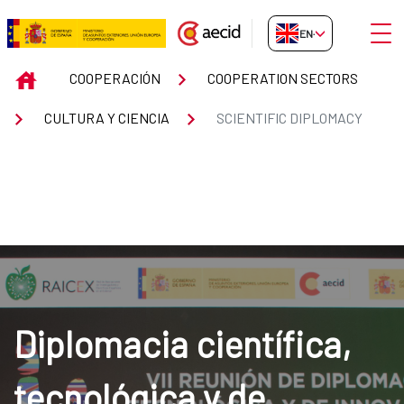
Skip to Main Content
Open
EN-GB
SCIENTIFIC DIPLOMACY
INICIO
COOPERACIÓN
COOPERATION SECTORS
CULTURA Y CIENCIA
SCIENTIFIC DIPLOMACY
Diplomacia científica,
tecnológica y de